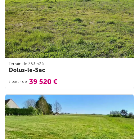
Terrain de 763m
2
à
Dolus-le-Sec
39 520 €
à partir de