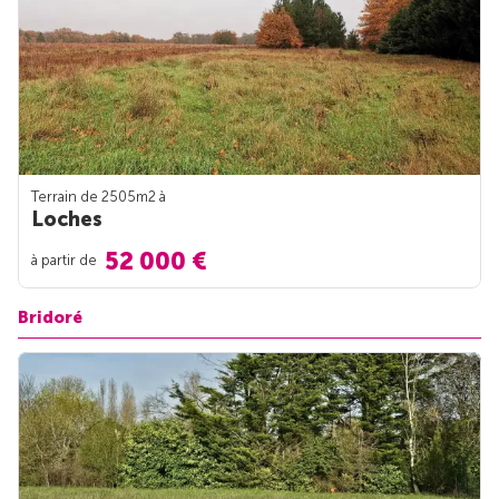
Terrain de 2505m
2
à
Loches
52 000 €
à partir de
Bridoré