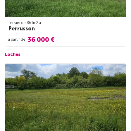
Terrain de 861m
2
à
Perrusson
36 000 €
à partir de
Loches