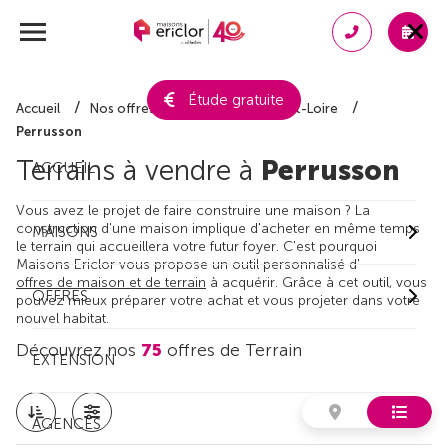
Étude gratuite
Accueil
Nos offres de terrain
Indre-et-Loire
Perrusson
Terrains à vendre à
Perrusson
ACCUEIL
Vous avez le projet de faire construire une maison ? La
construction d'une maison implique d'acheter en même temps
MAISONS
le terrain qui accueillera votre futur foyer. C'est pourquoi
Maisons Ericlor vous propose un outil personnalisé d'
offres de maison et de terrain
à acquérir. Grâce à cet outil, vous
OFFRES
pouvez mieux préparer votre achat et vous projeter dans votre
nouvel habitat.
Découvrez nos
75
offres de Terrain
EXTENSION
AGENCES