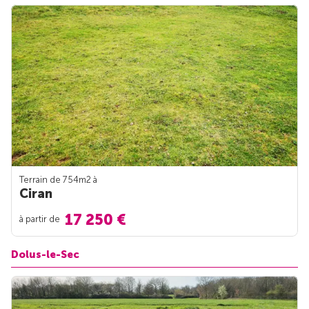
Terrain de 754m
2
à
Ciran
17 250 €
à partir de
Dolus-le-Sec