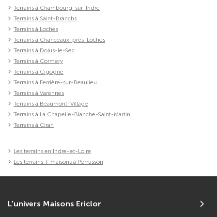
Terrains à Chambourg-sur-Indre
Terrains à Saint-Branchs
Terrains à Loches
Terrains à Chanceaux-près-Loches
Terrains à Dolus-le-Sec
Terrains à Cormery
Terrains à Cigogné
Terrains à Ferrière-sur-Beaulieu
Terrains à Varennes
Terrains à Beaumont-Village
Terrains à La Chapelle-Blanche-Saint-Martin
Terrains à Ciran
Les terrains en Indre-et-Loire
Les terrains + maisons à Perrusson
L'univers Maisons Ericlor