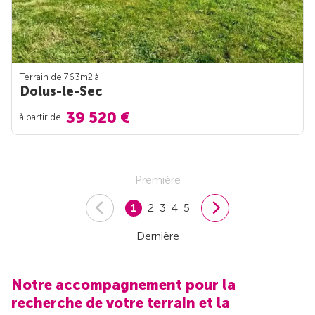
Terrain de 763m
2
à
Dolus-le-Sec
39 520 €
à partir de
Première
1
2
3
4
5
Dernière
Notre accompagnement pour la
recherche de votre terrain et la