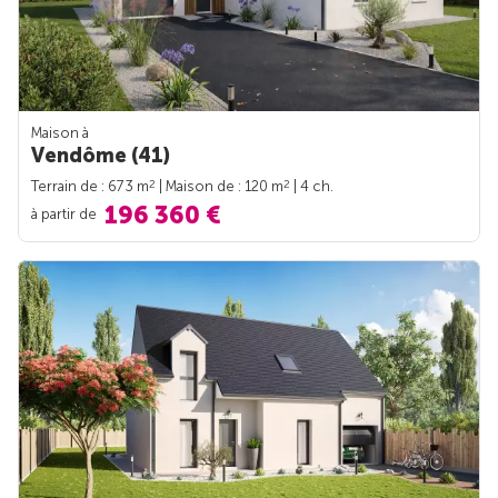
Maison à
Vendôme (41)
2
2
Terrain de : 673 m
| Maison de : 120 m
| 4 ch.
196 360 €
à partir de