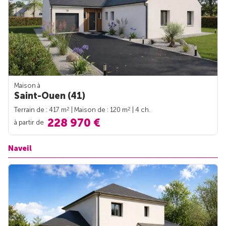
Maison à
Saint-Ouen (41)
2
2
Terrain de : 417 m
| Maison de : 120 m
| 4 ch.
228 970 €
à partir de
Naveil