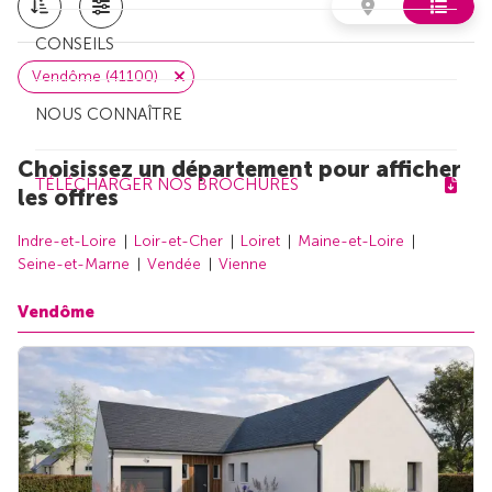
CONSEILS
Vendôme (41100)
NOUS CONNAÎTRE
Choisissez un département pour afficher
TÉLÉCHARGER NOS BROCHURES
les offres
Indre-et-Loire
Loir-et-Cher
Loiret
Maine-et-Loire
Seine-et-Marne
Vendée
Vienne
Vendôme