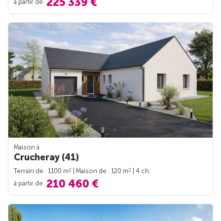
225 339 €
à partir de
Maison à
Crucheray (41)
2
2
Terrain de : 1100 m
| Maison de : 120 m
| 4 ch.
210 460 €
à partir de