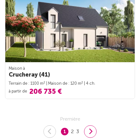
Maison à
Crucheray (41)
2
2
Terrain de : 1100 m
| Maison de : 120 m
| 4 ch.
206 735 €
à partir de
Première
1
2
3