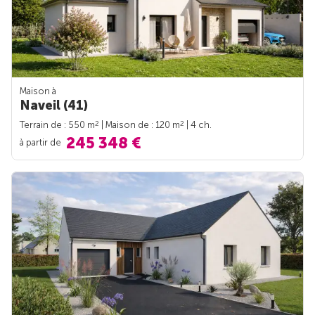
Maison à
Naveil (41)
2
2
Terrain de : 550 m
| Maison de : 120 m
| 4 ch.
245 348 €
à partir de