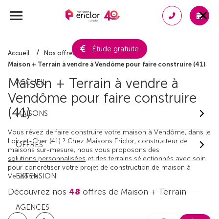
Étude gratuite
Accueil
Nos offres de maison + terrain
Maison + Terrain à vendre à Vendôme pour faire construire (41)
Maison + Terrain à vendre à
ACCUEIL
Vendôme pour faire construire
(41)
MAISONS
Vous rêvez de faire construire votre maison à Vendôme, dans le
Loir-et-Cher (41) ? Chez Maisons Ericlor, constructeur de
OFFRES
maisons sur-mesure, nous vous proposons des
solutions personnalisées
et des terrains sélectionnés avec soin
pour concrétiser votre projet de construction de maison à
EXTENSION
Vendôme.
Découvrez nos
48
offres de Maison + Terrain
AGENCES