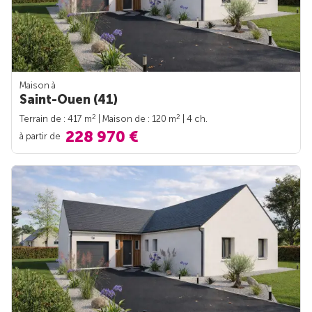
Maison à
Saint-Ouen (41)
2
2
Terrain de : 417 m
| Maison de : 120 m
| 4 ch.
228 970 €
à partir de