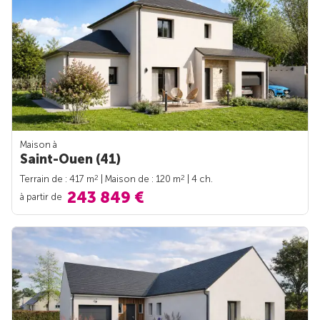
Maison à
Saint-Ouen (41)
2
2
Terrain de : 417 m
| Maison de : 120 m
| 4 ch.
243 849 €
à partir de