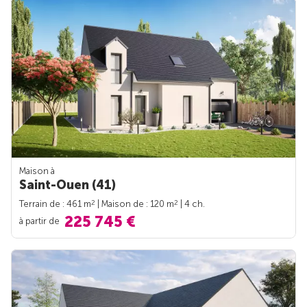
Maison à
Saint-Ouen (41)
2
2
Terrain de : 461 m
| Maison de : 120 m
| 4 ch.
225 745 €
à partir de