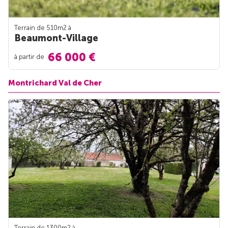
Terrain de 510m
2
à
Beaumont-Village
66 000 €
à partir de
Montrichard Val de Cher
Terrain de 1300m
2
à