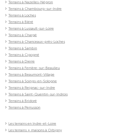
Terrains à Nazelles-Négron
Terrains à Chambourg-sur-Indre
Terrains à Loches
Terrains à Bléré
Terrains à Lussault-sur-Loire
Terrains à Chargé
Terrains à Chanceaux-près-Loches
Terrains à Sambin
Terrains à Cigogné
Terrains à Dierre
Terrains à Ferrière-sur-Beaulieu
Terrains à Beaumont-Village
Terrains à Soings-en-Sologne
Terrains à Reignac-sur-Indre
Terrains à Saint-Quentin-sur-Indrois
Terrains à Bridoré
Terrains à Perrusson
Les terrains en Indre-et-Loire
Les terrains + maisons à Orbigny