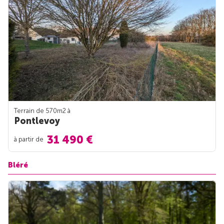
Terrain de 570m
2
à
Pontlevoy
31 490 €
à partir de
Bléré