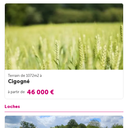
Terrain de 1072m
2
à
Cigogné
46 000 €
à partir de
Loches