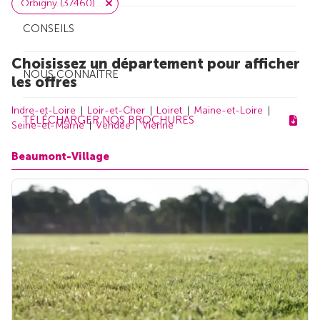
Orbigny (37460)
CONSEILS
Choisissez un département pour afficher
NOUS CONNAÎTRE
les offres
Indre-et-Loire
Loir-et-Cher
Loiret
Maine-et-Loire
TÉLÉCHARGER NOS BROCHURES
Seine-et-Marne
Vendée
Vienne
Beaumont-Village