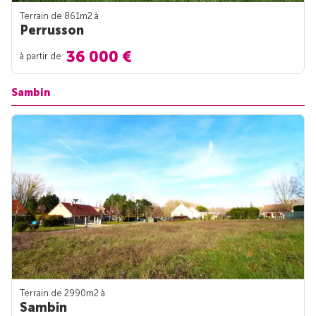
Terrain de 861m
2
à
Perrusson
36 000 €
à partir de
Sambin
Terrain de 2990m
2
à
Sambin