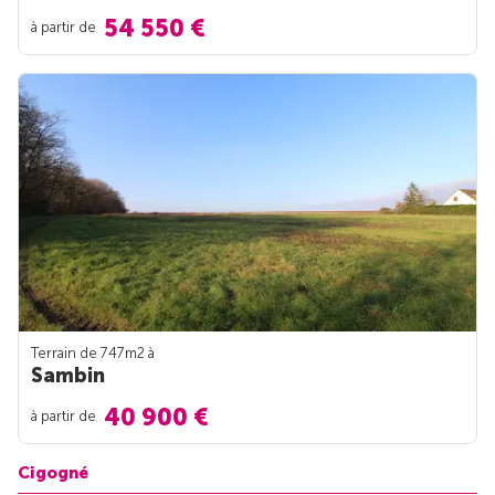
54 550 €
à partir de
Terrain de 747m
2
à
Sambin
40 900 €
à partir de
Cigogné