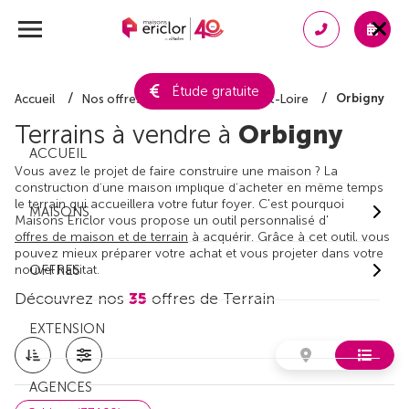
Étude gratuite
Orbigny
Accueil
Nos offres de terrain
Indre-et-Loire
Terrains à vendre à
Orbigny
ACCUEIL
Vous avez le projet de faire construire une maison ? La
construction d'une maison implique d'acheter en même temps
le terrain qui accueillera votre futur foyer. C'est pourquoi
MAISONS
Maisons Ericlor vous propose un outil personnalisé d'
offres de maison et de terrain
à acquérir. Grâce à cet outil, vous
pouvez mieux préparer votre achat et vous projeter dans votre
nouvel habitat.
OFFRES
Découvrez nos
35
offres de Terrain
EXTENSION
AGENCES