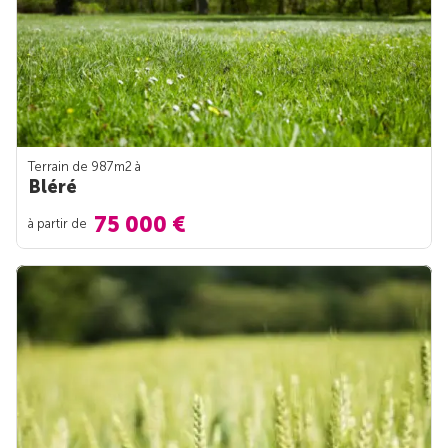
Terrain de 987m
2
à
Bléré
75 000 €
à partir de