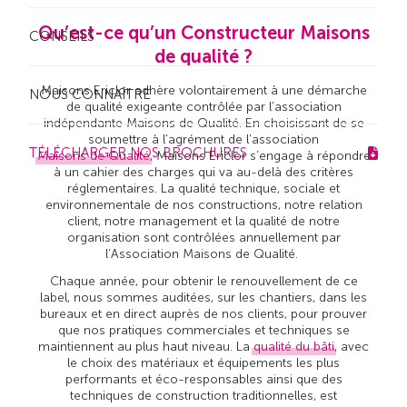
Qu’est-ce qu’un Constructeur Maisons
CONSEILS
de qualité ?
Maisons Ericlor adhère volontairement à une démarche
NOUS CONNAÎTRE
de qualité exigeante contrôlée par l’association
indépendante Maisons de Qualité. En choisissant de se
soumettre à l’agrément de l’association
TÉLÉCHARGER NOS BROCHURES
Maisons de Qualité
, Maisons Ericlor s’engage à répondre
à un cahier des charges qui va au-delà des critères
réglementaires. La qualité technique, sociale et
environnementale de nos constructions, notre relation
client, notre management et la qualité de notre
organisation sont contrôlées annuellement par
l’Association Maisons de Qualité.
Chaque année, pour obtenir le renouvellement de ce
label, nous sommes auditées, sur les chantiers, dans les
bureaux et en direct auprès de nos clients, pour prouver
que nos pratiques commerciales et techniques se
maintiennent au plus haut niveau. La
qualité du bâti
, avec
le choix des matériaux et équipements les plus
performants et éco-responsables ainsi que des
techniques de construction traditionnelles, est