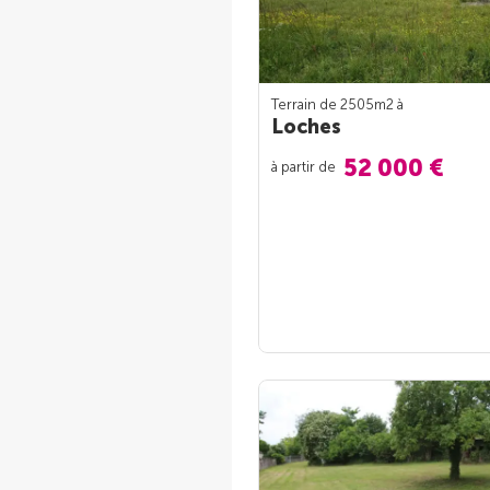
Terrain de 2505m
2
à
Loches
52 000 €
à partir de