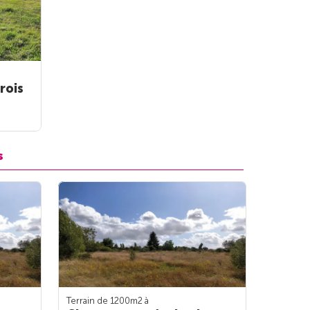
rois
s
Terrain de 1200m
2
à