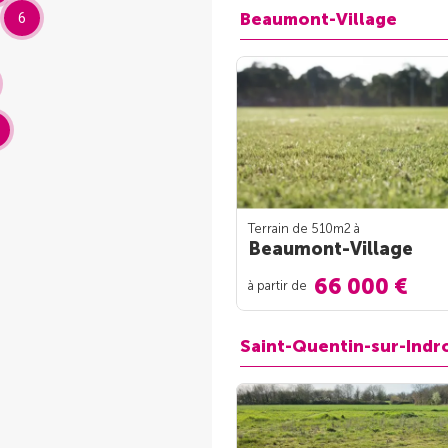
Beaumont-Village
6
Terrain de 510m
2
à
Beaumont-Village
66 000 €
à partir de
Saint-Quentin-sur-Indr