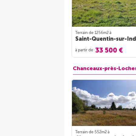
Terrain de 1256m
2
à
Saint-Quentin-sur-Ind
33 500 €
à partir de
Chanceaux-près-Loche
Terrain de 552m
2
à