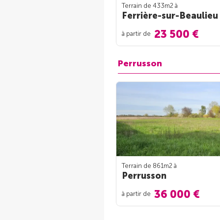
Terrain de 433m
2
à
Ferrière-sur-Beaulieu
23 500 €
à partir de
Perrusson
Terrain de 861m
2
à
Perrusson
36 000 €
à partir de