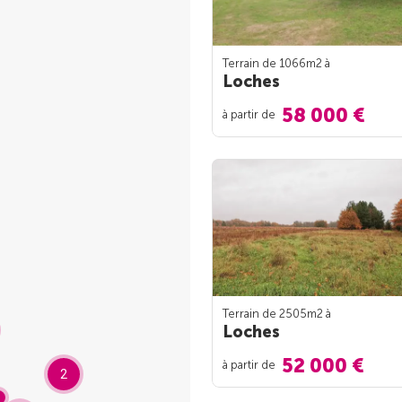
Terrain de 1066m
2
à
Loches
58 000 €
à partir de
Terrain de 2505m
2
à
Loches
52 000 €
à partir de
2