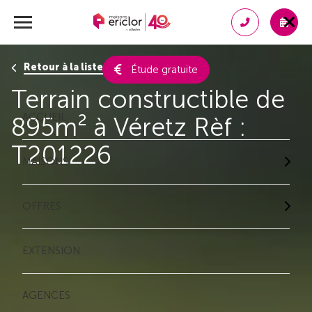
Retour à la liste des résultats
Étude gratuite
Terrain constructible de
ACCUEIL
895m² à Véretz Rèf :
T201226
MAISONS
OFFRES
EXTENSION
AGENCES