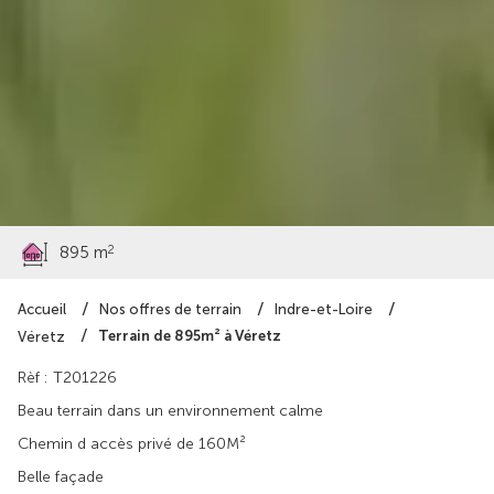
80 000 €
2
895 m
Accueil
Nos offres de terrain
Indre-et-Loire
Terrain de 895m² à Véretz
Véretz
Rèf : T201226
Beau terrain dans un environnement calme
Chemin d accès privé de 160M²
Belle façade