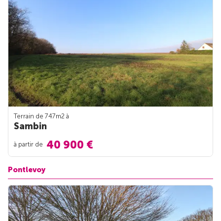
Terrain de 747m
2
à
Sambin
40 900 €
à partir de
Pontlevoy