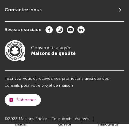
Contactez-nous
Réseaux sociaux
Constructeur agrée
Maisons de qualité
Inscrivez-vous et recevez nos promotions ainsi que des
conseils pour votre projet de maison
S'abonner
©2023 Maisons Ericlor - Tous droits réservés
Club
Maisons de
Avis
Villadim
Qualité
Immodvisor
Plan du site
Paramètres des cookies