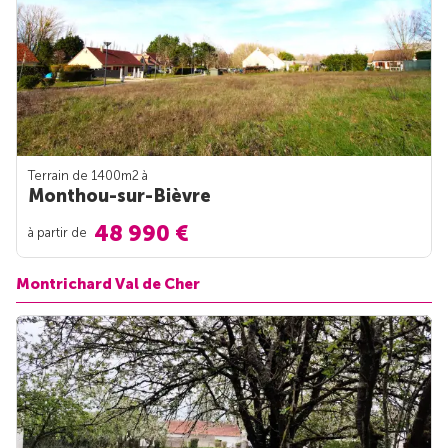
Terrain de 1400m
2
à
Monthou-sur-Bièvre
48 990 €
à partir de
Montrichard Val de Cher