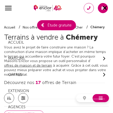
Étude gratuite
Chémery
Accueil
Nos offres de terrain
Loir-et-Cher
Terrains à vendre à
Chémery
ACCUEIL
Vous avez le projet de faire construire une maison ? La
construction d'une maison implique d'acheter en même temps
le terrain qui accueillera votre futur foyer. C'est pourquoi
MAISONS
Maisons Ericlor vous propose un outil personnalisé d'
offres de maison et de terrain
à acquérir. Grâce à cet outil, vous
pouvez mieux préparer votre achat et vous projeter dans votre
nouvel habitat.
OFFRES
Découvrez nos
17
offres de Terrain
EXTENSION
AGENCES