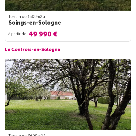
Terrain de 1500m
2
à
Soings-en-Sologne
49 990 €
à partir de
Le Controis-en-Sologne
Terrain de 3600m
2
à