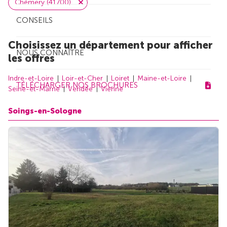
Chémery (41700)
CONSEILS
Choisissez un département pour afficher
NOUS CONNAÎTRE
les offres
Indre-et-Loire
Loir-et-Cher
Loiret
Maine-et-Loire
TÉLÉCHARGER NOS BROCHURES
Seine-et-Marne
Vendée
Vienne
Soings-en-Sologne