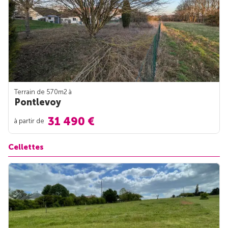
Terrain de 570m
2
à
Pontlevoy
31 490 €
à partir de
Cellettes