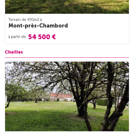
Terrain de 491m
2
à
Mont-près-Chambord
54 500 €
à partir de
Chailles