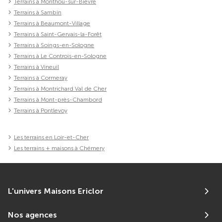
Terrains à Monthou-sur-Bièvre
Terrains à Sambin
Terrains à Beaumont-Village
Terrains à Saint-Gervais-la-Forêt
Terrains à Soings-en-Sologne
Terrains à Le Controis-en-Sologne
Terrains à Vineuil
Terrains à Cormeray
Terrains à Montrichard Val de Cher
Terrains à Mont-près-Chambord
Terrains à Pontlevoy
Les terrains en Loir-et-Cher
Les terrains + maisons à Chémery
L'univers Maisons Ericlor
Nos agences