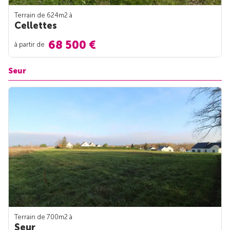
Terrain de 624m
2
à
Cellettes
68 500 €
à partir de
Seur
Terrain de 700m
2
à
Seur