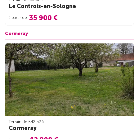
Le Controis-en-Sologne
35 900 €
à partir de
Cormeray
Terrain de 542m
2
à
Cormeray