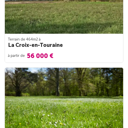
Terrain de 464m
2
à
La Croix-en-Touraine
56 000 €
à partir de