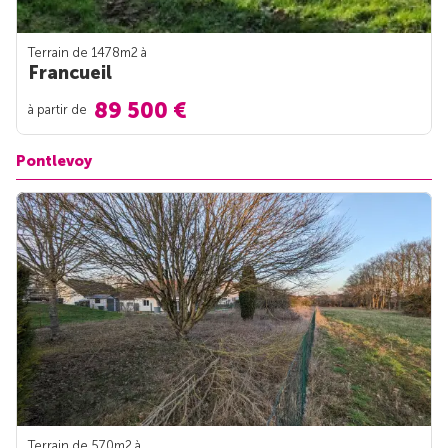
Terrain de 1478m
2
à
Francueil
89 500 €
à partir de
Pontlevoy
Terrain de 570m
2
à