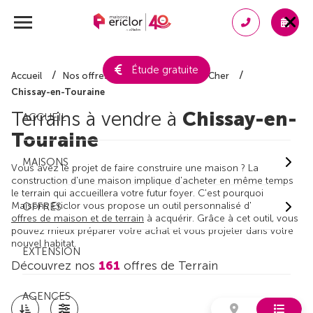
Étude gratuite
Accueil
Nos offres de terrain
Loir-et-Cher
Chissay-en-Touraine
Terrains à vendre à
Chissay-en-
ACCUEIL
Touraine
MAISONS
Vous avez le projet de faire construire une maison ? La
construction d'une maison implique d'acheter en même temps
le terrain qui accueillera votre futur foyer. C'est pourquoi
Maisons Ericlor vous propose un outil personnalisé d'
OFFRES
offres de maison et de terrain
à acquérir. Grâce à cet outil, vous
pouvez mieux préparer votre achat et vous projeter dans votre
nouvel habitat.
EXTENSION
Découvrez nos
161
offres de Terrain
AGENCES