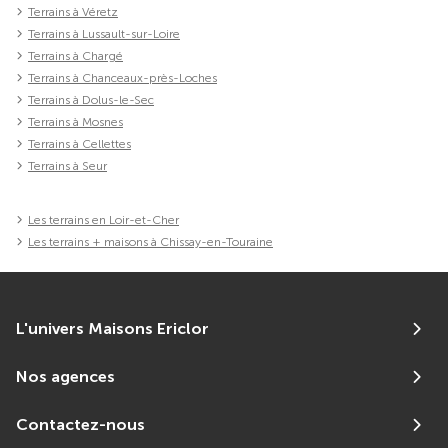
Terrains à Véretz
Terrains à Lussault-sur-Loire
Terrains à Chargé
Terrains à Chanceaux-près-Loches
Terrains à Dolus-le-Sec
Terrains à Mosnes
Terrains à Cellettes
Terrains à Seur
Les terrains en Loir-et-Cher
Les terrains + maisons à Chissay-en-Touraine
L'univers Maisons Ericlor
Nos agences
Contactez-nous