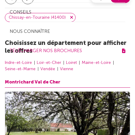
CONSEILS
Chissay-en-Touraine (41400)
NOUS CONNAÎTRE
Choisissez un département pour afficher
les offres
TÉLÉCHARGER NOS BROCHURES
Indre-et-Loire
Loir-et-Cher
Loiret
Maine-et-Loire
Seine-et-Marne
Vendée
Vienne
Montrichard Val de Cher