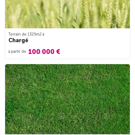
Terrain de 1329m
2
à
Chargé
100 000 €
à partir de