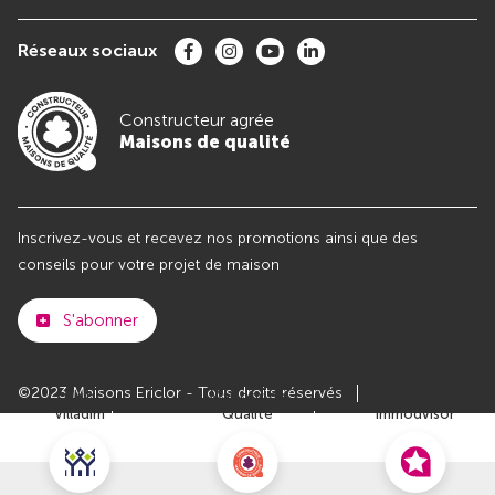
Réseaux sociaux
Constructeur agrée
Maisons de qualité
Inscrivez-vous et recevez nos promotions ainsi que des
conseils pour votre projet de maison
S'abonner
©2023 Maisons Ericlor - Tous droits réservés
Club
Maisons de
Avis
Villadim
Qualité
Immodvisor
Plan du site
Paramètres des cookies
Politiques de Confidentialités
Mentions légales
Recrutement
Parrainer un ami
Le groupe VILLADIM