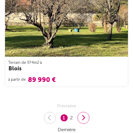
Terrain de 974m
2
à
Blois
89 990 €
à partir de
Première
1
2
Dernière