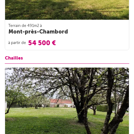
Terrain de 491m
2
à
Mont-près-Chambord
54 500 €
à partir de
Chailles