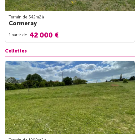
Terrain de 542m
2
à
Cormeray
42 000 €
à partir de
Cellettes