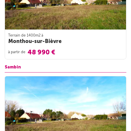
Terrain de 1400m
2
à
Monthou-sur-Bièvre
48 990 €
à partir de
Sambin