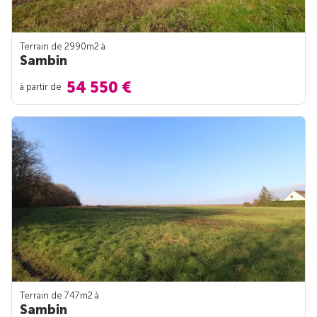
Terrain de 2990m
2
à
Sambin
54 550 €
à partir de
Terrain de 747m
2
à
Sambin