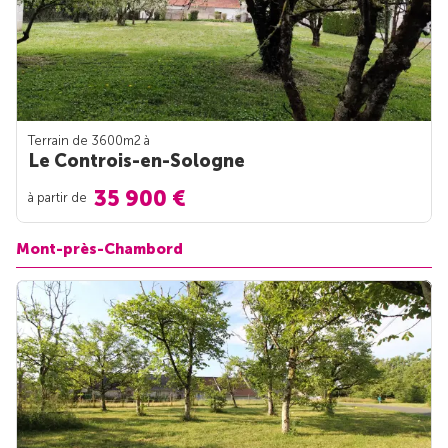
Terrain de 3600m
2
à
Le Controis-en-Sologne
35 900 €
à partir de
Mont-près-Chambord