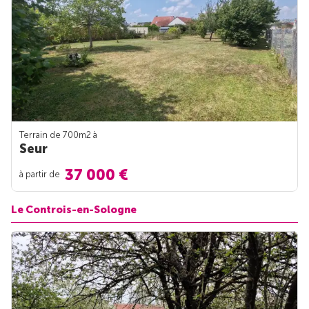
Terrain de 700m
2
à
Seur
37 000 €
à partir de
Le Controis-en-Sologne