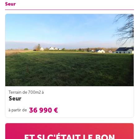
Seur
Terrain de 700m
2
à
Seur
36 990 €
à partir de