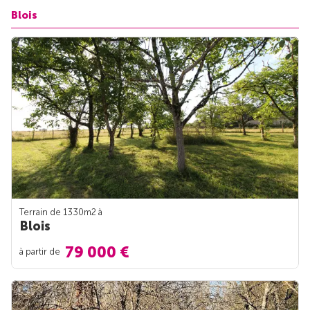
Blois
Terrain de 1330m
2
à
Blois
79 000 €
à partir de