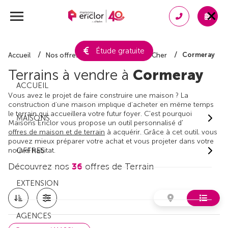
Étude gratuite
Cormeray
Accueil
Nos offres de terrain
Loir-et-Cher
Terrains à vendre à
Cormeray
ACCUEIL
Vous avez le projet de faire construire une maison ? La
construction d'une maison implique d'acheter en même temps
le terrain qui accueillera votre futur foyer. C'est pourquoi
MAISONS
Maisons Ericlor vous propose un outil personnalisé d'
offres de maison et de terrain
à acquérir. Grâce à cet outil, vous
pouvez mieux préparer votre achat et vous projeter dans votre
nouvel habitat.
OFFRES
Découvrez nos
36
offres de Terrain
EXTENSION
AGENCES