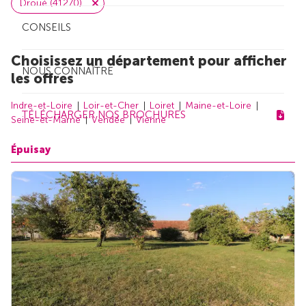
Droué (41270)
CONSEILS
Choisissez un département pour afficher
NOUS CONNAÎTRE
les offres
Indre-et-Loire
Loir-et-Cher
Loiret
Maine-et-Loire
TÉLÉCHARGER NOS BROCHURES
Seine-et-Marne
Vendée
Vienne
Épuisay