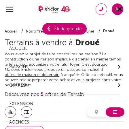
Étude gratuite
Droué
Accueil
Nos offres de terrain
Loir-et-Cher
Terrains à vendre à
Droué
ACCUEIL
Vous avez le projet de faire construire une maison ? La
construction d'une maison implique d'acheter en même temps
le terrain qui accueillera votre futur foyer. C'est pourquoi
MAISONS
Maisons Ericlor vous propose un outil personnalisé d'
offres de maison et de terrain
à acquérir. Grâce à cet outil, vous
pouvez mieux préparer votre achat et vous projeter dans votre
nouvel habitat.
OFFRES
Découvrez nos
5
offres de Terrain
EXTENSION
AGENCES