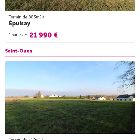
Terrain de 883m
2
à
Épuisay
21 990 €
à partir de
Saint-Ouen
Terrain de 417m
2
à