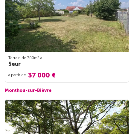
Terrain de 700m
2
à
Seur
37 000 €
à partir de
Monthou-sur-Bièvre