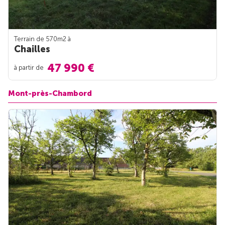
Terrain de 570m
2
à
Chailles
47 990 €
à partir de
Mont-près-Chambord