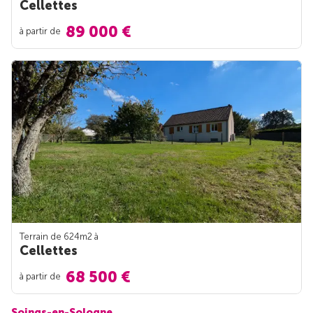
Cellettes
89 000 €
à partir de
Terrain de 624m
2
à
Cellettes
68 500 €
à partir de
Soings-en-Sologne