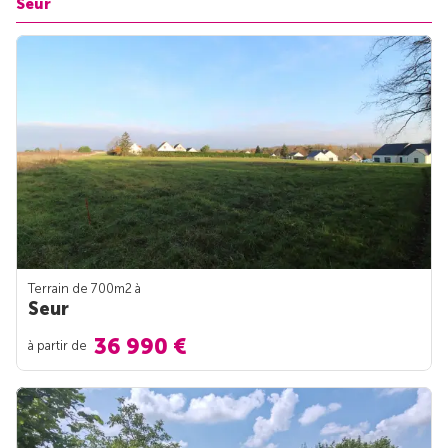
Seur
Terrain de 700m
2
à
Seur
36 990 €
à partir de