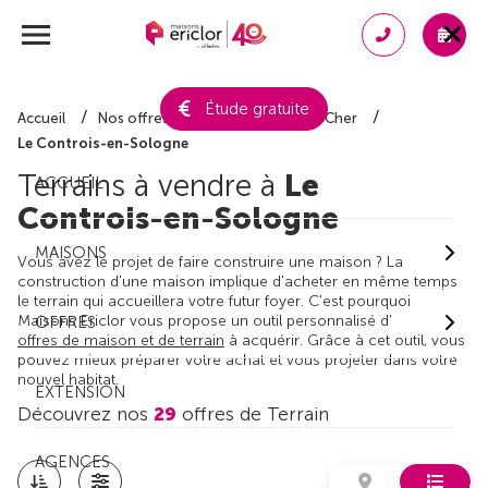
Étude gratuite
Accueil
Nos offres de terrain
Loir-et-Cher
Le Controis-en-Sologne
Terrains à vendre à
Le
ACCUEIL
Controis-en-Sologne
MAISONS
Vous avez le projet de faire construire une maison ? La
construction d'une maison implique d'acheter en même temps
le terrain qui accueillera votre futur foyer. C'est pourquoi
Maisons Ericlor vous propose un outil personnalisé d'
OFFRES
offres de maison et de terrain
à acquérir. Grâce à cet outil, vous
pouvez mieux préparer votre achat et vous projeter dans votre
nouvel habitat.
EXTENSION
Découvrez nos
29
offres de Terrain
AGENCES