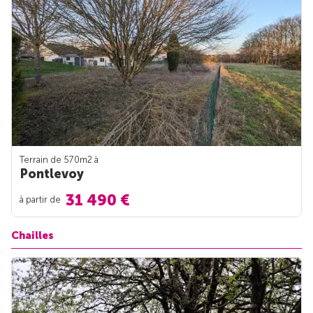
Terrain de 570m
2
à
Pontlevoy
31 490 €
à partir de
Chailles