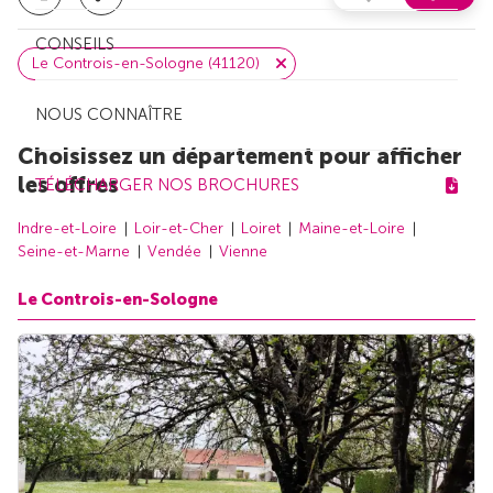
CONSEILS
Le Controis-en-Sologne (41120)
NOUS CONNAÎTRE
Choisissez un département pour afficher
les offres
TÉLÉCHARGER NOS BROCHURES
Indre-et-Loire
Loir-et-Cher
Loiret
Maine-et-Loire
Seine-et-Marne
Vendée
Vienne
Le Controis-en-Sologne