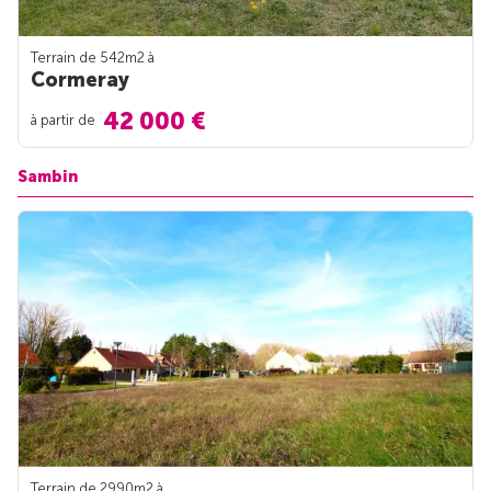
Terrain de 542m
2
à
Cormeray
42 000 €
à partir de
Sambin
Terrain de 2990m
2
à