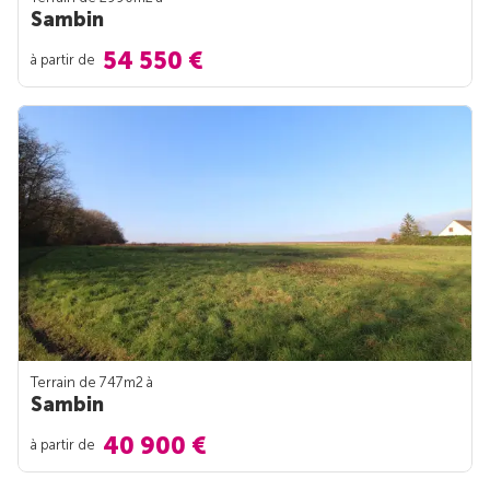
Sambin
54 550 €
à partir de
Terrain de 747m
2
à
Sambin
40 900 €
à partir de