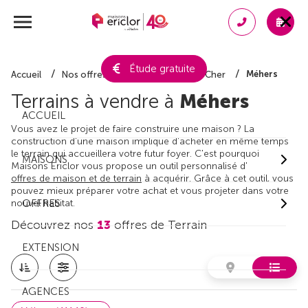
Étude gratuite
Méhers
Accueil
Nos offres de terrain
Loir-et-Cher
Terrains à vendre à
Méhers
ACCUEIL
Vous avez le projet de faire construire une maison ? La
construction d'une maison implique d'acheter en même temps
le terrain qui accueillera votre futur foyer. C'est pourquoi
MAISONS
Maisons Ericlor vous propose un outil personnalisé d'
offres de maison et de terrain
à acquérir. Grâce à cet outil, vous
pouvez mieux préparer votre achat et vous projeter dans votre
nouvel habitat.
OFFRES
Découvrez nos
13
offres de Terrain
EXTENSION
AGENCES