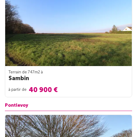
Terrain de 747m
2
à
Sambin
40 900 €
à partir de
Pontlevoy