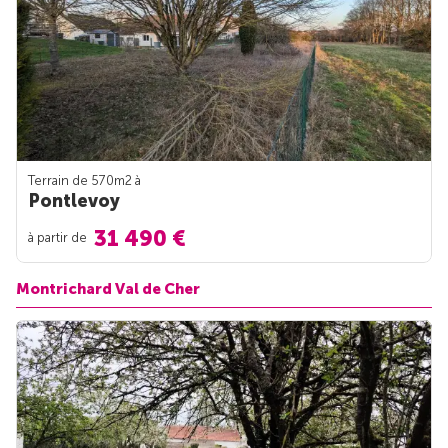
Terrain de 570m
2
à
Pontlevoy
31 490 €
à partir de
Montrichard Val de Cher