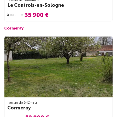
Le Controis-en-Sologne
35 900 €
à partir de
Cormeray
Terrain de 542m
2
à
Cormeray