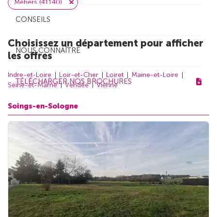
Méhers (41140)
CONSEILS
Choisissez un département pour afficher
NOUS CONNAÎTRE
les offres
Indre-et-Loire
Loir-et-Cher
Loiret
Maine-et-Loire
TÉLÉCHARGER NOS BROCHURES
Seine-et-Marne
Vendée
Vienne
Soings-en-Sologne