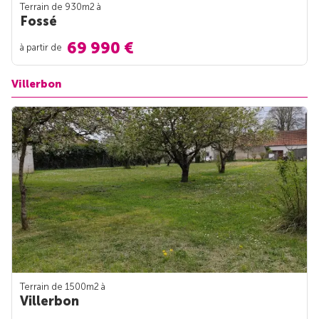
Terrain de 930m
2
à
Fossé
69 990 €
à partir de
Villerbon
Terrain de 1500m
2
à
Villerbon