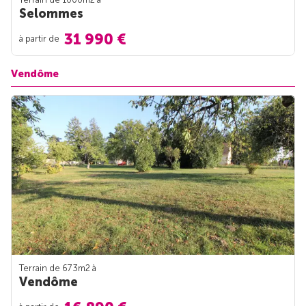
Selommes
31 990 €
à partir de
Vendôme
Terrain de 673m
2
à
Vendôme