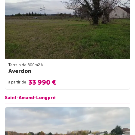
Terrain de 800m
2
à
Averdon
33 990 €
à partir de
Saint-Amand-Longpré