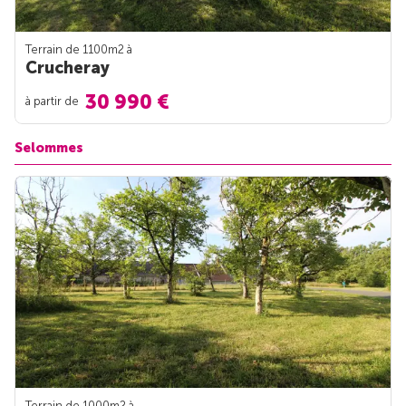
Terrain de 1100m
2
à
Crucheray
30 990 €
à partir de
Selommes
Terrain de 1000m
2
à