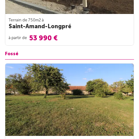
Terrain de 750m
2
à
Saint-Amand-Longpré
53 990 €
à partir de
Fossé