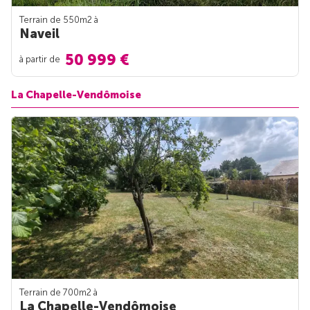
Terrain de 550m
2
à
Naveil
50 999 €
à partir de
La Chapelle-Vendômoise
Terrain de 700m
2
à
La Chapelle-Vendômoise