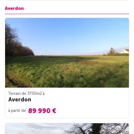
Averdon
Terrain de 3700m
2
à
Averdon
89 990 €
à partir de