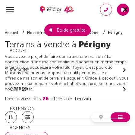
Étude gratuite
Périgny
Accueil
Nos offres de terrain
Loir-et-Cher
Terrains à vendre à
Périgny
ACCUEIL
Vous avez le projet de faire construire une maison ? La
construction d'une maison implique d'acheter en même temps
le terrain qui accueillera votre futur foyer. C'est pourquoi
MAISONS
Maisons Ericlor vous propose un outil personnalisé d'
offres de maison et de terrain
à acquérir. Grâce à cet outil, vous
pouvez mieux préparer votre achat et vous projeter dans votre
nouvel habitat.
OFFRES
Découvrez nos
26
offres de Terrain
EXTENSION
AGENCES