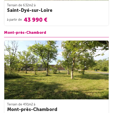
Terrain de 632m
2
à
Saint-Dyé-sur-Loire
43 990 €
à partir de
Mont-près-Chambord
Terrain de 491m
2
à
Mont-près-Chambord