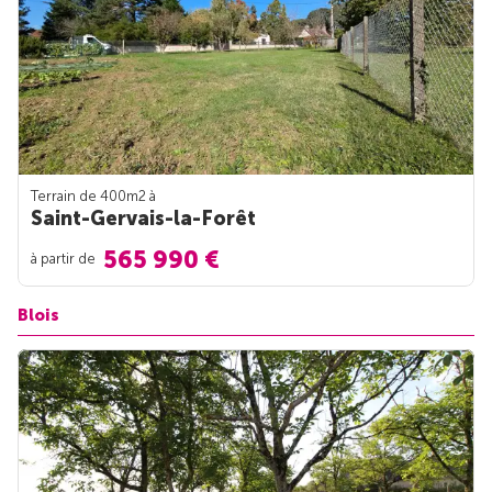
Terrain de 400m
2
à
Saint-Gervais-la-Forêt
565 990 €
à partir de
Blois