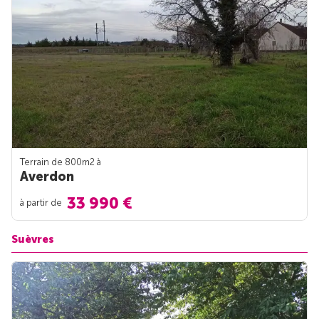
Terrain de 800m
2
à
Averdon
33 990 €
à partir de
Suèvres