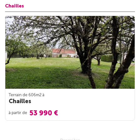
Chailles
Terrain de 606m
2
à
Chailles
53 990 €
à partir de