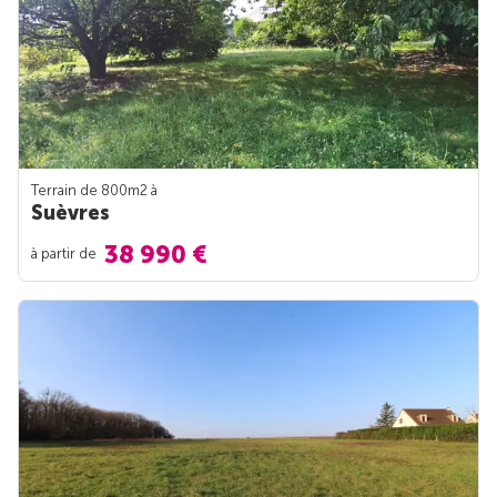
Terrain de 800m
2
à
Suèvres
38 990 €
à partir de