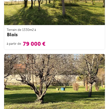
Terrain de 1330m
2
à
Blois
79 000 €
à partir de