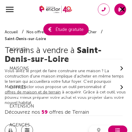
Étude gratuite
Accueil
Nos offres de terrain
Loir-et-Cher
Saint-Denis-sur-Loire
Terrains à vendre à
Saint-
ACCUEIL
Denis-sur-Loire
MAISONS
Vous avez le projet de faire construire une maison ? La
construction d'une maison implique d'acheter en même temps
le terrain qui accueillera votre futur foyer. C'est pourquoi
Maisons Ericlor vous propose un outil personnalisé d'
OFFRES
offres de maison et de terrain
à acquérir. Grâce à cet outil, vous
pouvez mieux préparer votre achat et vous projeter dans votre
nouvel habitat.
EXTENSION
Découvrez nos
59
offres de Terrain
AGENCES