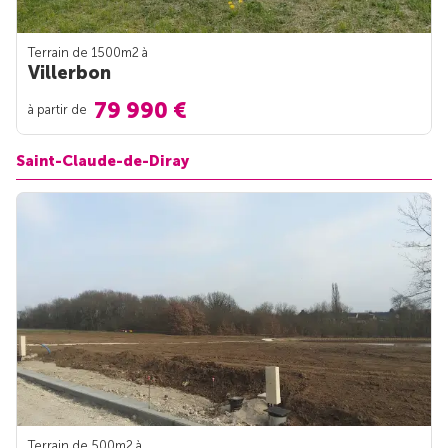
Terrain de 1500m
2
à
Villerbon
79 990 €
à partir de
Saint-Claude-de-Diray
Terrain de 500m
2
à