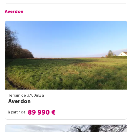
Averdon
Terrain de 3700m
2
à
Averdon
89 990 €
à partir de