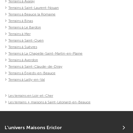
Terrains à Avaray
Terrains à Saint-Laurent-Nouan
Terrains à Beauce la Romaine
Terrains à Binas
Terrains à Le Bardon
Terrains à Mer
Terrains à Saint-Ouen
Terrains à Suèvres
Terrains à La Chapelle-Saint-Martin-en-Plaine
Terrains à Averdon
Terrains à Saint-Claude-de-Diray
Terrains à Épieds-en-Beauce
Terrains à Lailly-en-Val
Les terrains en Loir-et-Cher
Les terrains + maisons à Saint-Léonard-en-Beauce
L'univers Maisons Ericlor