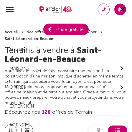
Étude gratuite
Accueil
Nos offres de terrain
Loir-et-Cher
Saint-Léonard-en-Beauce
Terrains à vendre à
Saint-
ACCUEIL
Léonard-en-Beauce
MAISONS
Vous avez le projet de faire construire une maison ? La
construction d'une maison implique d'acheter en même temps
le terrain qui accueillera votre futur foyer. C'est pourquoi
Maisons Ericlor vous propose un outil personnalisé d'
OFFRES
offres de maison et de terrain
à acquérir. Grâce à cet outil, vous
pouvez mieux préparer votre achat et vous projeter dans votre
nouvel habitat.
EXTENSION
Découvrez nos
128
offres de Terrain
AGENCES