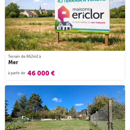
Terrain de 862m
2
à
Mer
46 000 €
à partir de