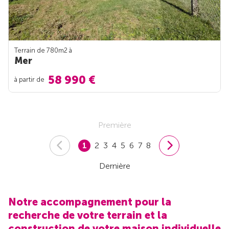
Terrain de 780m
2
à
Mer
58 990 €
à partir de
Première
1
2
3
4
5
6
7
8
Dernière
Notre accompagnement pour la
recherche de votre terrain et la
construction de votre maison individuelle