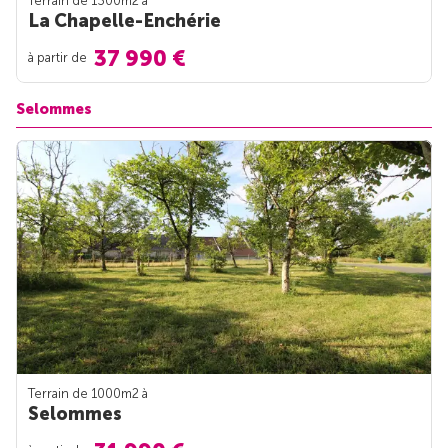
Terrain de 1300m
2
à
La Chapelle-Enchérie
37 990 €
à partir de
Selommes
Terrain de 1000m
2
à
Selommes