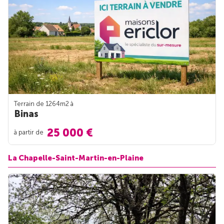
Terrain de 1264m
2
à
Binas
25 000 €
à partir de
La Chapelle-Saint-Martin-en-Plaine