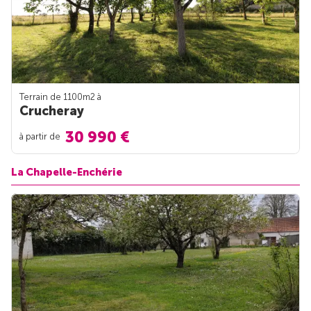
Terrain de 1100m
2
à
Crucheray
30 990 €
à partir de
La Chapelle-Enchérie