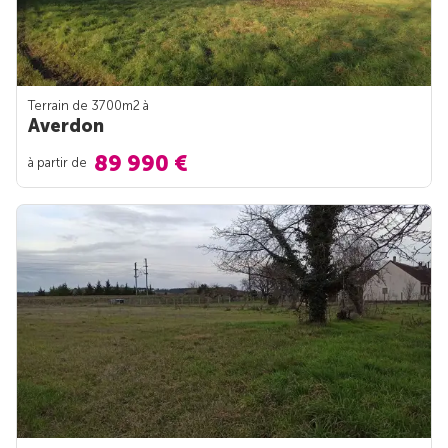
Terrain de 3700m
2
à
Averdon
89 990 €
à partir de