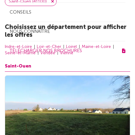
Saint-Ouen (41100)
CONSEILS
Choisissez un département pour afficher
NOUS CONNAÎTRE
les offres
Indre-et-Loire
Loir-et-Cher
Loiret
Maine-et-Loire
TÉLÉCHARGER NOS BROCHURES
Seine-et-Marne
Vendée
Vienne
Saint-Ouen