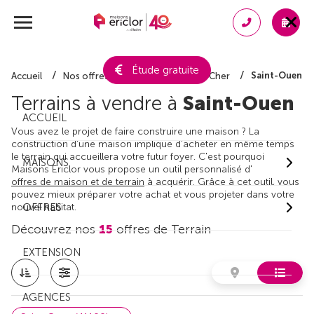
Étude gratuite
Saint-Ouen
Accueil
Nos offres de terrain
Loir-et-Cher
Terrains à vendre à
Saint-Ouen
ACCUEIL
Vous avez le projet de faire construire une maison ? La
construction d'une maison implique d'acheter en même temps
le terrain qui accueillera votre futur foyer. C'est pourquoi
MAISONS
Maisons Ericlor vous propose un outil personnalisé d'
offres de maison et de terrain
à acquérir. Grâce à cet outil, vous
pouvez mieux préparer votre achat et vous projeter dans votre
nouvel habitat.
OFFRES
Découvrez nos
15
offres de Terrain
EXTENSION
AGENCES