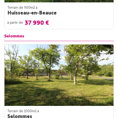
Terrain de 900m
2
à
Huisseau-en-Beauce
37 990 €
à partir de
Selommes
Terrain de 1000m
2
à
Selommes