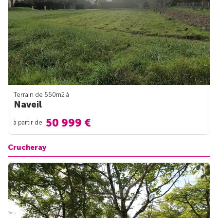
Terrain de 550m
2
à
Naveil
50 999 €
à partir de
Crucheray