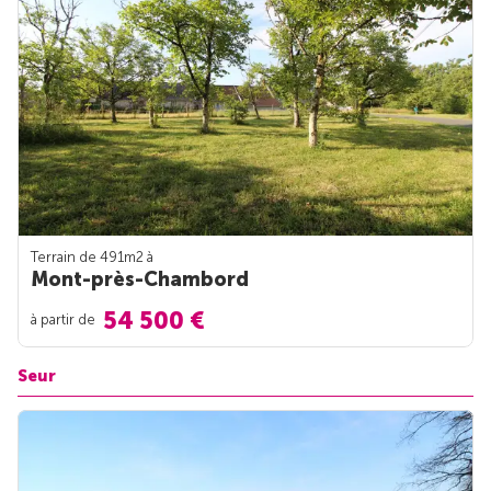
Terrain de 491m
2
à
Mont-près-Chambord
54 500 €
à partir de
Seur