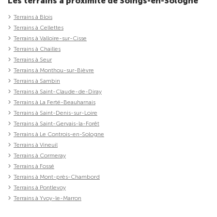
Les terrains à proximité de Soings-en-Sologne
Terrains à Blois
Terrains à Cellettes
Terrains à Valloire-sur-Cisse
Terrains à Chailles
Terrains à Seur
Terrains à Monthou-sur-Bièvre
Terrains à Sambin
Terrains à Saint-Claude-de-Diray
Terrains à La Ferté-Beauharnais
Terrains à Saint-Denis-sur-Loire
Terrains à Saint-Gervais-la-Forêt
Terrains à Le Controis-en-Sologne
Terrains à Vineuil
Terrains à Cormeray
Terrains à Fossé
Terrains à Mont-près-Chambord
Terrains à Pontlevoy
Terrains à Yvoy-le-Marron