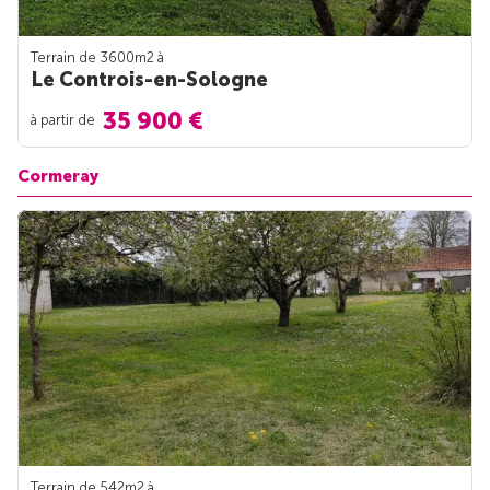
Terrain de 3600m
2
à
Le Controis-en-Sologne
35 900 €
à partir de
Cormeray
Terrain de 542m
2
à