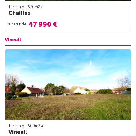
Terrain de 570m
2
à
Chailles
47 990 €
à partir de
Vineuil
Terrain de 500m
2
à
Vineuil