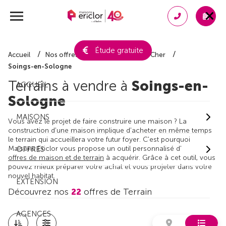
Étude gratuite
Accueil
Nos offres de terrain
Loir-et-Cher
Soings-en-Sologne
Terrains à vendre à
Soings-en-
ACCUEIL
Sologne
MAISONS
Vous avez le projet de faire construire une maison ? La
construction d'une maison implique d'acheter en même temps
le terrain qui accueillera votre futur foyer. C'est pourquoi
Maisons Ericlor vous propose un outil personnalisé d'
OFFRES
offres de maison et de terrain
à acquérir. Grâce à cet outil, vous
pouvez mieux préparer votre achat et vous projeter dans votre
nouvel habitat.
EXTENSION
Découvrez nos
22
offres de Terrain
AGENCES