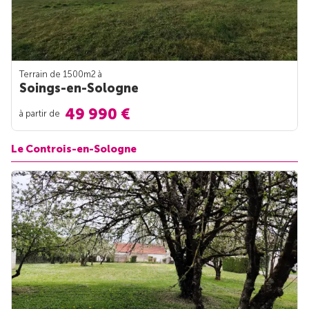
Terrain de 1500m
2
à
Soings-en-Sologne
49 990 €
à partir de
Le Controis-en-Sologne