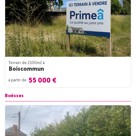
Terrain de 2100m
2
à
Boiscommun
55 000 €
à partir de
Boësses