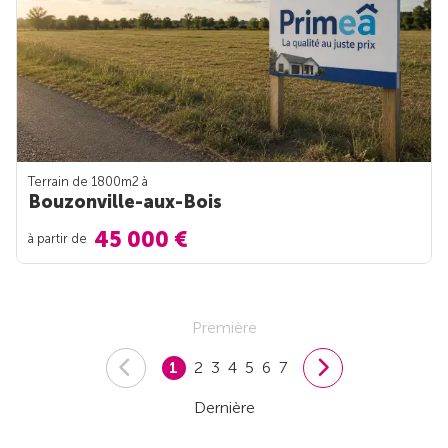
Terrain de 1800m
2
à
Bouzonville-aux-Bois
45 000 €
à partir de
Première
1
2
3
4
5
6
7
Dernière