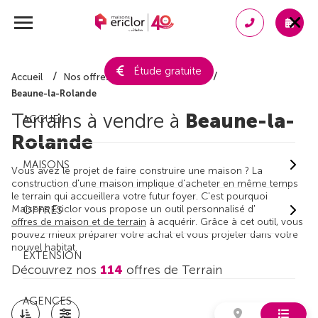
Étude gratuite
Accueil
Nos offres de terrain
Loiret
Beaune-la-Rolande
Terrains à vendre à
Beaune-la-
ACCUEIL
Rolande
MAISONS
Vous avez le projet de faire construire une maison ? La
construction d'une maison implique d'acheter en même temps
le terrain qui accueillera votre futur foyer. C'est pourquoi
Maisons Ericlor vous propose un outil personnalisé d'
OFFRES
offres de maison et de terrain
à acquérir. Grâce à cet outil, vous
pouvez mieux préparer votre achat et vous projeter dans votre
nouvel habitat.
EXTENSION
Découvrez nos
114
offres de Terrain
AGENCES