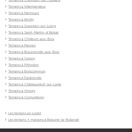
Terrains à Chevillon-sur-Huillard
Terrains à Villemandeur
Terrains à Nemours
Terrains à Amilly
Terrains à Souppes-sur-Loing
Terrains à Saint-Martin-d'Abbat
Terrains à Chilleurs-aux-Bois
Terrains à Pannes
Terrains à Bouzonville-aux-Bois
Terrains à Cepoy
Terrains à Pithiviers
Terrains à Boiscommun
Terrains à Dadonville
Terrains à Châteauneuf-sur-Loire
Terrains à Vimory
Terrains à Corquilleroy
Les terrains en Loiret
Les terrains + maisons à Beaune-la-Rolande