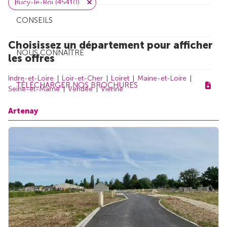
Bucy-le-Roi (45410)
CONSEILS
Choisissez un département pour afficher
NOUS CONNAÎTRE
les offres
Indre-et-Loire
Loir-et-Cher
Loiret
Maine-et-Loire
TÉLÉCHARGER NOS BROCHURES
Seine-et-Marne
Vendée
Vienne
Artenay