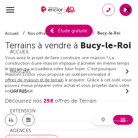
Étude gratuite
Bucy-le-Roi
Accueil
Nos offres de terrain
Loiret
Terrains à vendre à
Bucy-le-Roi
ACCUEIL
Vous avez le projet de faire construire une maison ? La
construction d'une maison implique d'acheter en même temps
le terrain qui accueillera votre futur foyer. C'est pourquoi
MAISONS
Maisons Ericlor vous propose un outil personnalisé d'
offres de maison et de terrain
à acquérir. Grâce à cet outil, vous
pouvez mieux préparer votre achat et vous projeter dans votre
nouvel habitat.
OFFRES
Découvrez nos
298
offres de Terrain
EXTENSION
AGENCES