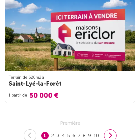
Terrain de 620m
2
à
Saint-Lyé-la-Forêt
50 000 €
à partir de
Première
1
2
3
4
5
6
7
8
9
10