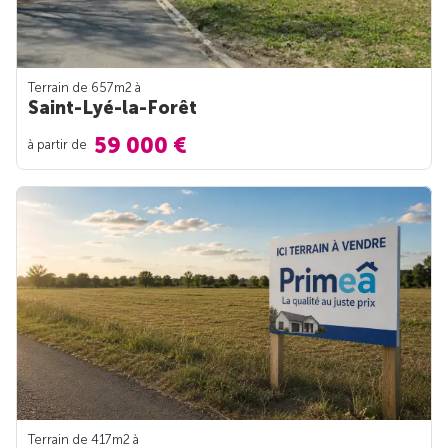
Terrain de 657m
2
à
Saint-Lyé-la-Forêt
59 000 €
à partir de
Terrain de 417m
2
à