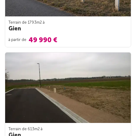
Terrain de 1793m
2
à
Gien
49 990 €
à partir de
Terrain de 613m
2
à
Gien