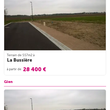
Terrain de 557m
2
à
La Bussière
28 400 €
à partir de
Gien