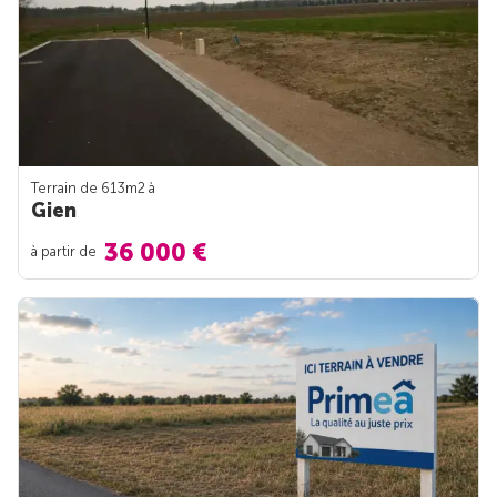
Terrain de 613m
2
à
Gien
36 000 €
à partir de