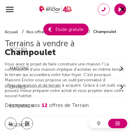
Étude gratuite
Champoulet
Accueil
Nos offres de terrain
Loiret
Terrains à vendre à
ACCUEIL
Champoulet
Vous avez le projet de faire construire une maison ? La
MAISONS
construction d'une maison implique d'acheter en même temps
le terrain qui accueillera votre futur foyer. C'est pourquoi
Maisons Ericlor vous propose un outil personnalisé d'
offres de maison et de terrain
à acquérir. Grâce à cet outil, vous
OFFRES
pouvez mieux préparer votre achat et vous projeter dans votre
nouvel habitat.
Découvrez nos
12
offres de Terrain
EXTENSION
AGENCES