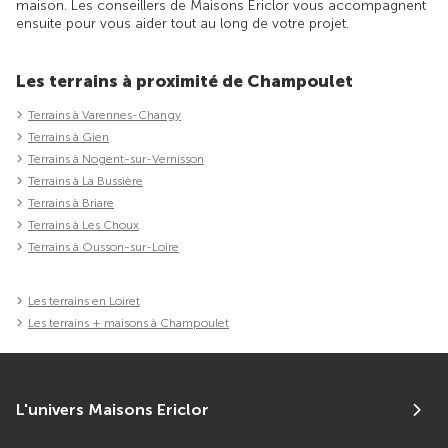
maison. Les conseillers de Maisons Ericlor vous accompagnent
ensuite pour vous aider tout au long de votre projet.
Les terrains à proximité de Champoulet
Terrains à Varennes-Changy
Terrains à Gien
Terrains à Nogent-sur-Vernisson
Terrains à La Bussière
Terrains à Briare
Terrains à Les Choux
Terrains à Ousson-sur-Loire
Les terrains en Loiret
Les terrains + maisons à Champoulet
L'univers Maisons Ericlor