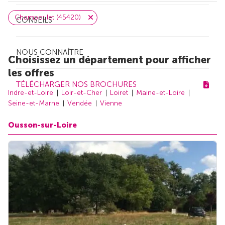
Champoulet (45420)
CONSEILS
NOUS CONNAÎTRE
Choisissez un département pour afficher
les offres
TÉLÉCHARGER NOS BROCHURES
Indre-et-Loire
Loir-et-Cher
Loiret
Maine-et-Loire
Seine-et-Marne
Vendée
Vienne
Ousson-sur-Loire