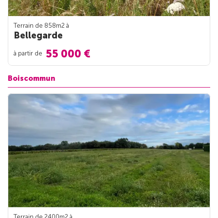
Terrain de 858m
2
à
Bellegarde
55 000 €
à partir de
Boiscommun
Terrain de 2400m
2
à