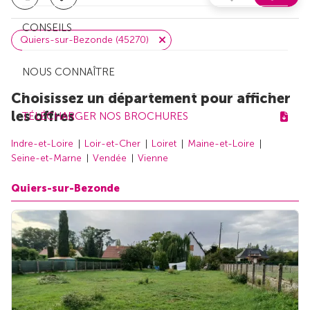
CONSEILS
Quiers-sur-Bezonde (45270)
NOUS CONNAÎTRE
Choisissez un département pour afficher
les offres
TÉLÉCHARGER NOS BROCHURES
Indre-et-Loire
Loir-et-Cher
Loiret
Maine-et-Loire
Seine-et-Marne
Vendée
Vienne
Quiers-sur-Bezonde