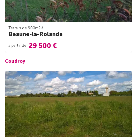
Terrain de 900m
2
à
Beaune-la-Rolande
29 500 €
à partir de
Coudroy