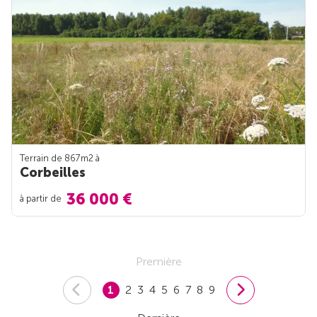
Terrain de 867m
2
à
Corbeilles
36 000 €
à partir de
Première
1
2
3
4
5
6
7
8
9