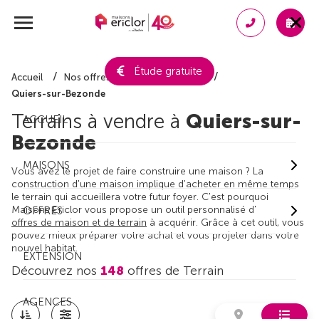
Étude gratuite
Accueil
Nos offres de terrain
Loiret
Quiers-sur-Bezonde
Terrains à vendre à
Quiers-sur-
ACCUEIL
Bezonde
MAISONS
Vous avez le projet de faire construire une maison ? La
construction d'une maison implique d'acheter en même temps
le terrain qui accueillera votre futur foyer. C'est pourquoi
Maisons Ericlor vous propose un outil personnalisé d'
OFFRES
offres de maison et de terrain
à acquérir. Grâce à cet outil, vous
pouvez mieux préparer votre achat et vous projeter dans votre
nouvel habitat.
EXTENSION
Découvrez nos
148
offres de Terrain
AGENCES