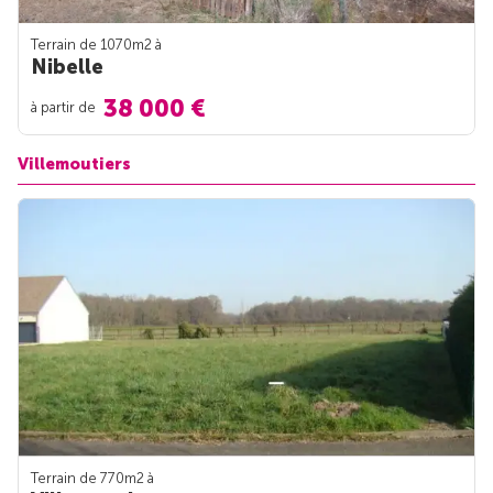
Terrain de 1070m
2
à
Nibelle
38 000 €
à partir de
Villemoutiers
Terrain de 770m
2
à