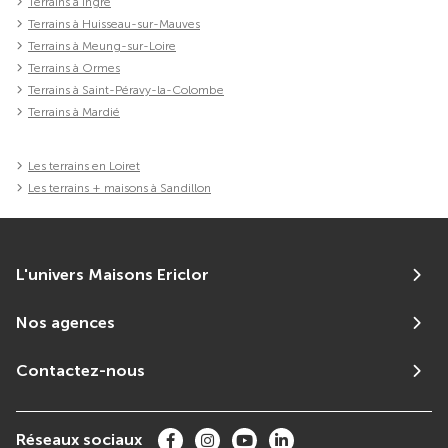
Terrains à Ingré
Terrains à Huisseau-sur-Mauves
Terrains à Meung-sur-Loire
Terrains à Ormes
Terrains à Saint-Péravy-la-Colombe
Terrains à Mardié
Les terrains en Loiret
Les terrains + maisons à Sandillon
L'univers Maisons Ericlor
Nos agences
Contactez-nous
Réseaux sociaux