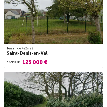
Terrain de 422m
2
à
Saint-Denis-en-Val
125 000 €
à partir de