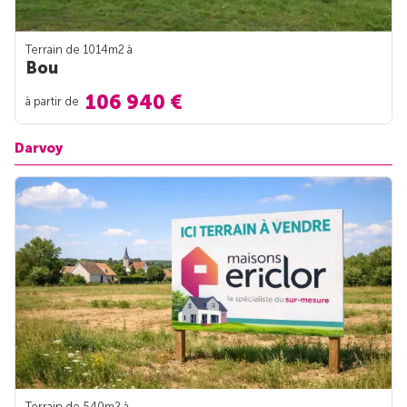
Terrain de 1014m
2
à
Bou
106 940 €
à partir de
Darvoy
Terrain de 540m
2
à