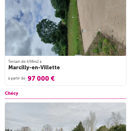
Terrain de 698m
2
à
Marcilly-en-Villette
97 000 €
à partir de
Chécy