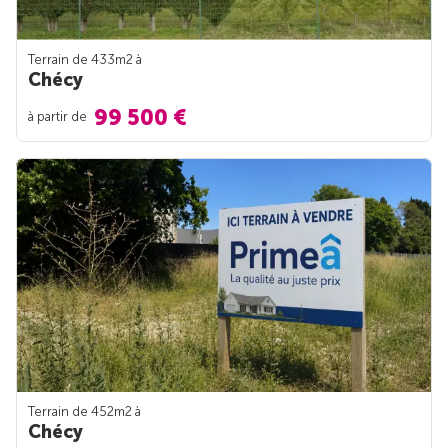
Terrain de 433m
2
à
Chécy
99 500 €
à partir de
Terrain de 452m
2
à
Chécy