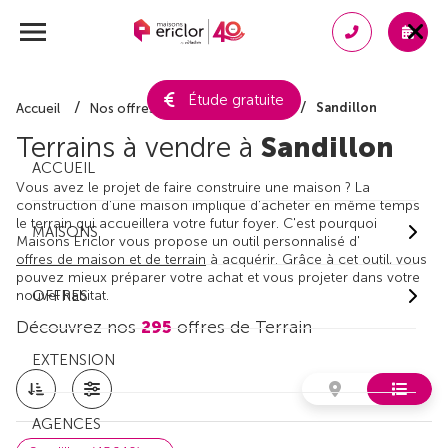
Étude gratuite
Sandillon
Accueil
Nos offres de terrain
Loiret
Terrains à vendre à
Sandillon
ACCUEIL
Vous avez le projet de faire construire une maison ? La
construction d'une maison implique d'acheter en même temps
le terrain qui accueillera votre futur foyer. C'est pourquoi
MAISONS
Maisons Ericlor vous propose un outil personnalisé d'
offres de maison et de terrain
à acquérir. Grâce à cet outil, vous
pouvez mieux préparer votre achat et vous projeter dans votre
nouvel habitat.
OFFRES
Découvrez nos
295
offres de Terrain
EXTENSION
AGENCES