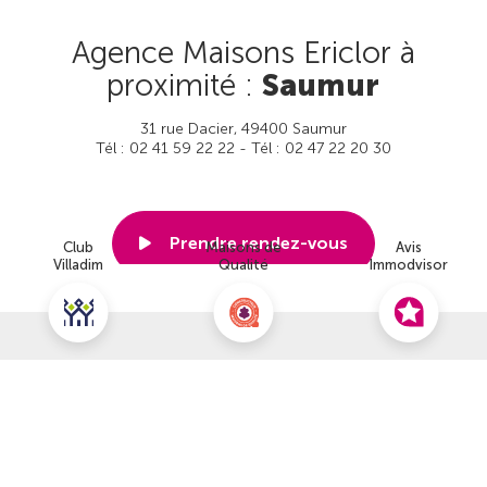
Agence Maisons Ericlor à
proximité :
Saumur
31 rue Dacier, 49400 Saumur
Tél : 02 41 59 22 22 - Tél : 02 47 22 20 30
Prendre rendez-vous
Club
Maisons de
Avis
Villadim
Qualité
Immodvisor
Voir cette agence
Nous contacter pour ce terrain
NOUS CONTACTER
POUR CETTE OFFRE