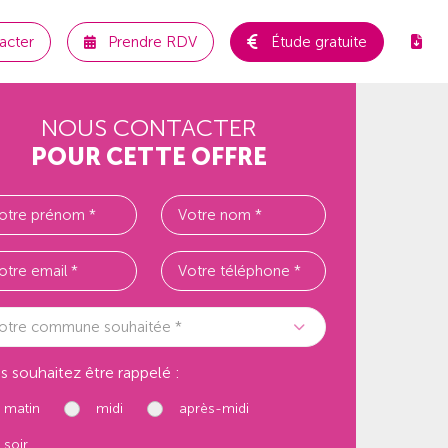
acter
Prendre RDV
Étude gratuite
NOUS CONTACTER
POUR CETTE OFFRE
otre commune souhaitée *
s souhaitez être rappelé :
matin
midi
après-midi
soir