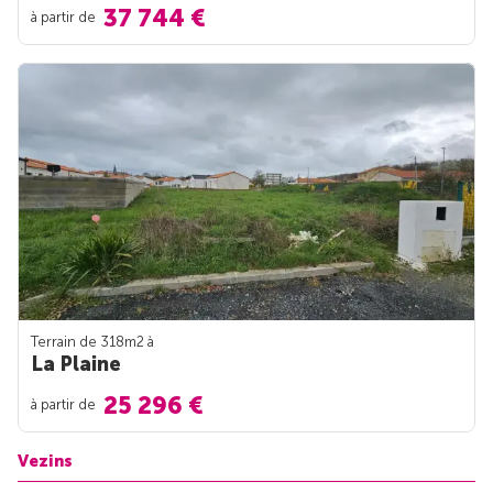
37 744 €
à partir de
Terrain de 318m
2
à
La Plaine
25 296 €
à partir de
Vezins