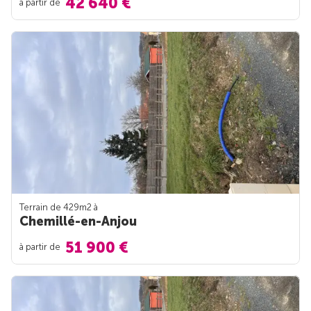
42 640 €
à partir de
Terrain de 429m
2
à
Chemillé-en-Anjou
51 900 €
à partir de