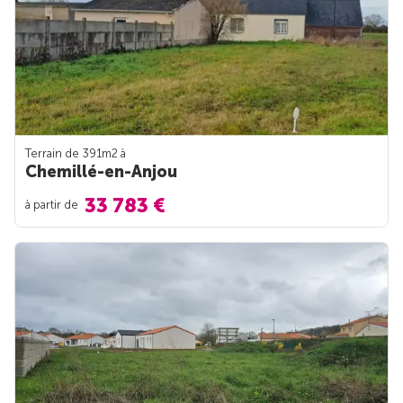
Terrain de 391m
2
à
Chemillé-en-Anjou
33 783 €
à partir de