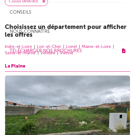
Coron (49690)
CONSEILS
Choisissez un département pour afficher
NOUS CONNAÎTRE
les offres
Indre-et-Loire
Loir-et-Cher
Loiret
Maine-et-Loire
TÉLÉCHARGER NOS BROCHURES
Seine-et-Marne
Vendée
Vienne
La Plaine