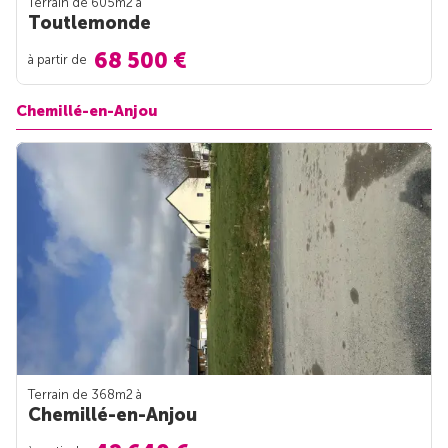
Terrain de 605m
2
à
Toutlemonde
68 500 €
à partir de
Chemillé-en-Anjou
Terrain de 368m
2
à
Chemillé-en-Anjou