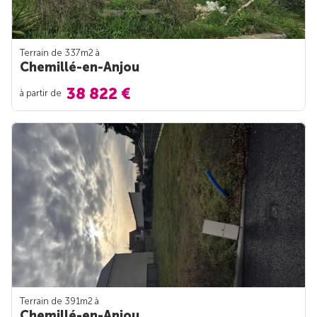
Terrain de 337m
2
à
Chemillé-en-Anjou
38 822 €
à partir de
Terrain de 391m
2
à
Chemillé-en-Anjou