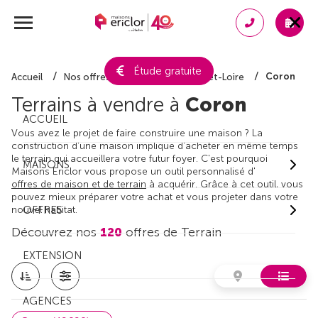
Étude gratuite
Coron
Accueil
Nos offres de terrain
Maine-et-Loire
Terrains à vendre à
Coron
ACCUEIL
Vous avez le projet de faire construire une maison ? La
construction d'une maison implique d'acheter en même temps
le terrain qui accueillera votre futur foyer. C'est pourquoi
MAISONS
Maisons Ericlor vous propose un outil personnalisé d'
offres de maison et de terrain
à acquérir. Grâce à cet outil, vous
pouvez mieux préparer votre achat et vous projeter dans votre
nouvel habitat.
OFFRES
Découvrez nos
120
offres de Terrain
EXTENSION
AGENCES