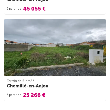
45 055 €
à partir de
Terrain de 514m
2
à
Chemillé-en-Anjou
25 266 €
à partir de