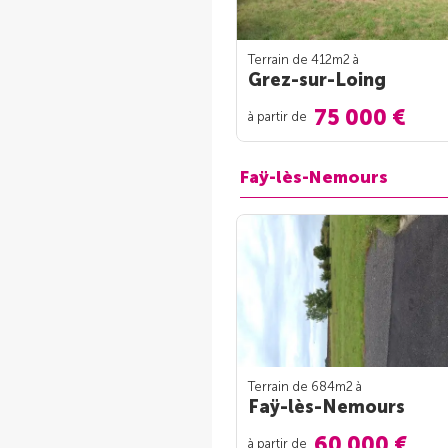
Terrain de 412m
2
à
Grez-sur-Loing
75 000 €
à partir de
Faÿ-lès-Nemours
Terrain de 684m
2
à
Faÿ-lès-Nemours
60 000 €
à partir de