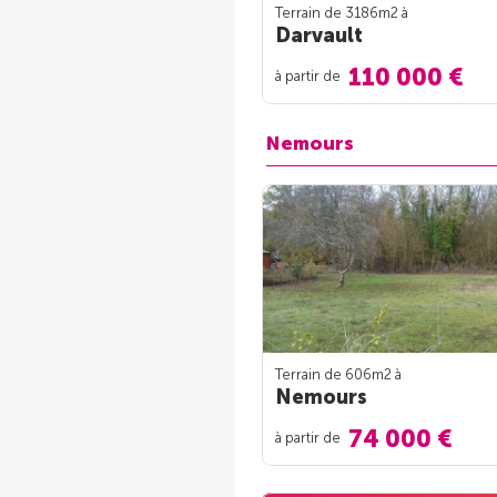
Terrain de 3186m
2
à
Darvault
110 000 €
à partir de
Nemours
Terrain de 606m
2
à
Nemours
74 000 €
à partir de