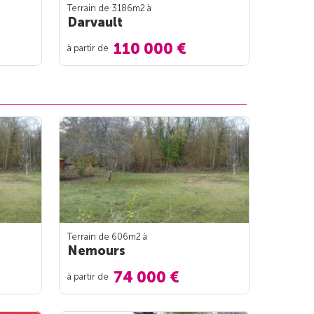
Terrain de 3186m
2
à
Darvault
110 000 €
à partir de
Terrain de 606m
2
à
Nemours
74 000 €
à partir de