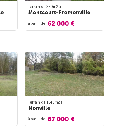
Terrain de 270m
2
à
le
Montcourt-Fromonville
62 000 €
à partir de
Terrain de 1148m
2
à
Nonville
67 000 €
à partir de