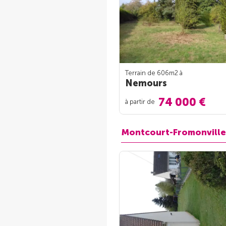
Terrain de 606m
2
à
Nemours
74 000 €
à partir de
Montcourt-Fromonville