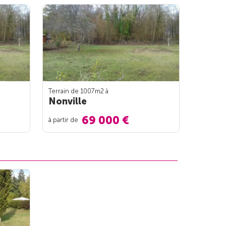
Terrain de 1007m
2
à
Nonville
69 000 €
à partir de