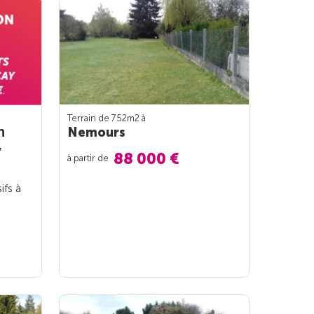
Terrain de 752m
2
à
n
Nemours
y
88 000 €
à partir de
ifs à