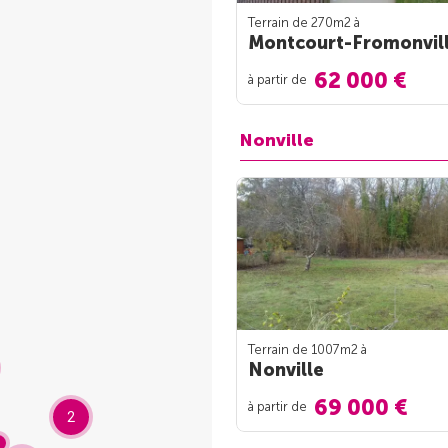
Terrain de 270m
2
à
Montcourt-Fromonvil
62 000 €
à partir de
Nonville
Terrain de 1007m
2
à
Nonville
69 000 €
à partir de
2