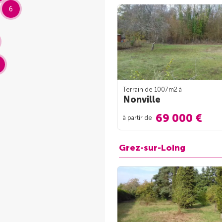
6
Terrain de 1007m
2
à
Nonville
69 000 €
à partir de
Grez-sur-Loing