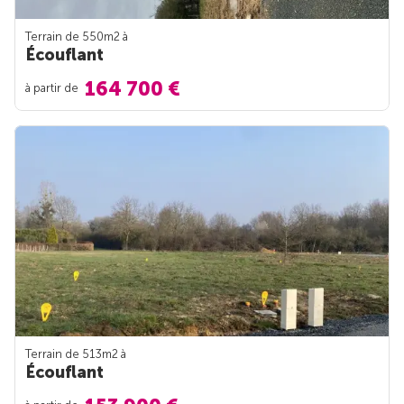
Terrain de 550m
2
à
Écouflant
164 700 €
à partir de
Terrain de 513m
2
à
Écouflant