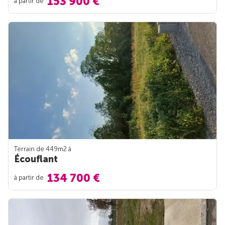
153 900 €
à partir de
Terrain de 449m
2
à
Écouflant
134 700 €
à partir de