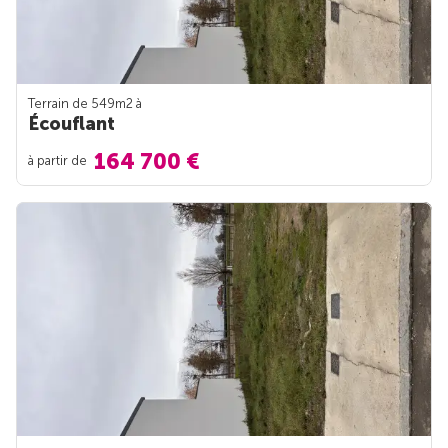
Terrain de 549m
2
à
Écouflant
164 700 €
à partir de