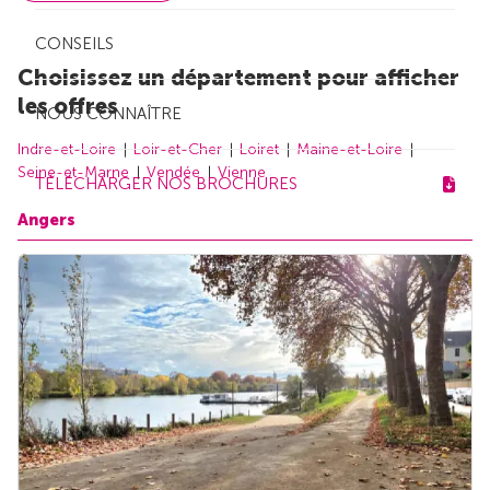
CONSEILS
Choisissez un département pour afficher
les offres
NOUS CONNAÎTRE
Indre-et-Loire
Loir-et-Cher
Loiret
Maine-et-Loire
Seine-et-Marne
Vendée
Vienne
TÉLÉCHARGER NOS BROCHURES
Angers