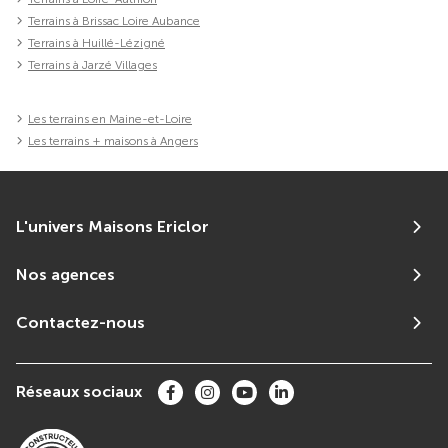
Terrains à Brissac Loire Aubance
Terrains à Huillé-Lézigné
Terrains à Jarzé Villages
Les terrains en Maine-et-Loire
Les terrains + maisons à Angers
L'univers Maisons Ericlor
Nos agences
Contactez-nous
Réseaux sociaux