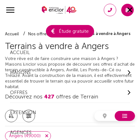
Étude gratuite
Terrains à vendre à Angers
Accueil
Nos offres de terrain
Terrains à vendre à Angers
ACCUEIL
Votre rêve est de faire construire une maison à Angers ?
Maisons Ericlor vous propose de découvrir ses offres d’achat de
terrain constructible à Angers, Avrillé, Les Ponts-de-Cé ou
MAISONS
Trélazé. Avant la construction de la maison, il est effectivement
essentiel de trouver le terrain qui va pouvoir accueillir votre futur
habitat.
OFFRES
Découvrez nos
427
offres de Terrain
EXTENSION
AGENCES
Angers (49000)