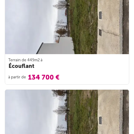
Terrain de 449m
2
à
Écouflant
134 700 €
à partir de