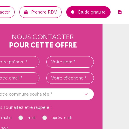
acter
Prendre RDV
Étude gratuite
NOUS CONTACTER
POUR CETTE OFFRE
otre commune souhaitée *
s souhaitez être rappelé :
matin
midi
après-midi
soir