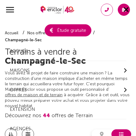
Étude gratuite
Accueil
Nos offres de terrain
Vienne
Champagné-le-Sec
Terrains à vendre à
ACCUEIL
Champagné-le-Sec
MAISONS
Vous avez le projet de faire construire une maison ? La
construction d'une maison implique d'acheter en même temps
le terrain qui accueillera votre futur foyer. C'est pourquoi
Maisons Ericlor vous propose un outil personnalisé d'
OFFRES
offres de maison et de terrain
à acquérir. Grâce à cet outil, vous
pouvez mieux préparer votre achat et vous projeter dans votre
nouvel habitat.
EXTENSION
Découvrez nos
44
offres de Terrain
AGENCES