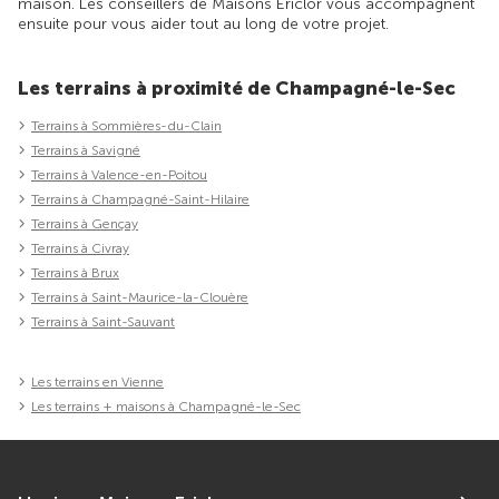
maison. Les conseillers de Maisons Ericlor vous accompagnent
ensuite pour vous aider tout au long de votre projet.
Les terrains à proximité de Champagné-le-Sec
Terrains à Sommières-du-Clain
Terrains à Savigné
Terrains à Valence-en-Poitou
Terrains à Champagné-Saint-Hilaire
Terrains à Gençay
Terrains à Civray
Terrains à Brux
Terrains à Saint-Maurice-la-Clouère
Terrains à Saint-Sauvant
Les terrains en Vienne
Les terrains + maisons à Champagné-le-Sec