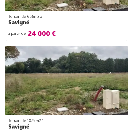
Terrain de 666m
2
à
Savigné
24 000 €
à partir de
Terrain de 1079m
2
à
Savigné