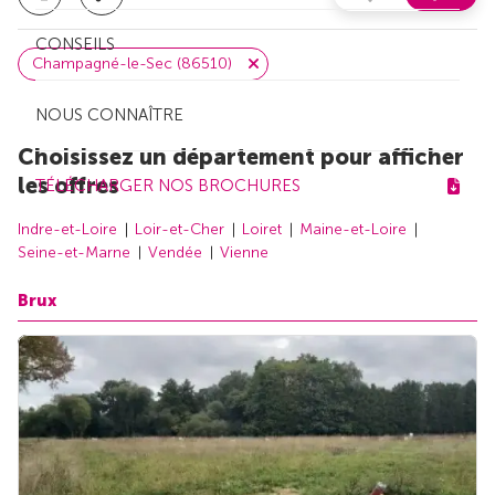
CONSEILS
Champagné-le-Sec (86510)
NOUS CONNAÎTRE
Choisissez un département pour afficher
les offres
TÉLÉCHARGER NOS BROCHURES
Indre-et-Loire
Loir-et-Cher
Loiret
Maine-et-Loire
Seine-et-Marne
Vendée
Vienne
Brux