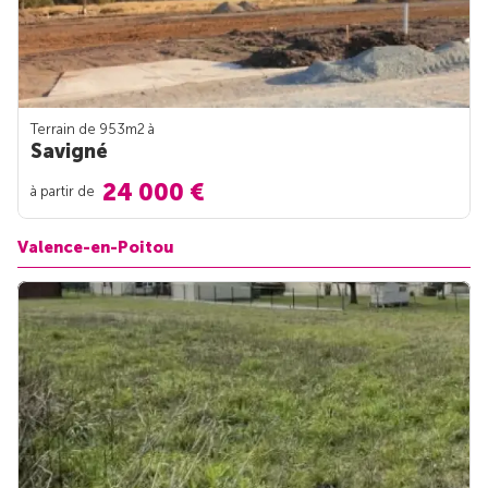
Terrain de 953m
2
à
Savigné
24 000 €
à partir de
Valence-en-Poitou