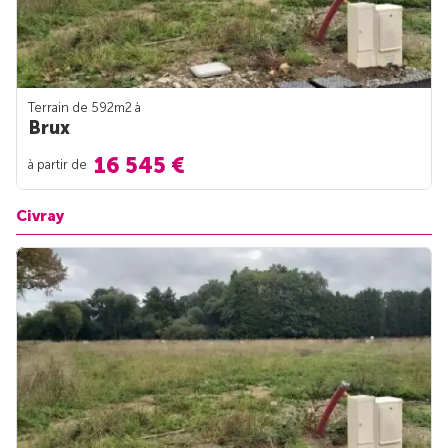
Terrain de 592m
2
à
Brux
16 545 €
à partir de
Civray