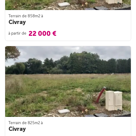
Terrain de 858m
2
à
Civray
22 000 €
à partir de
Terrain de 825m
2
à
Civray