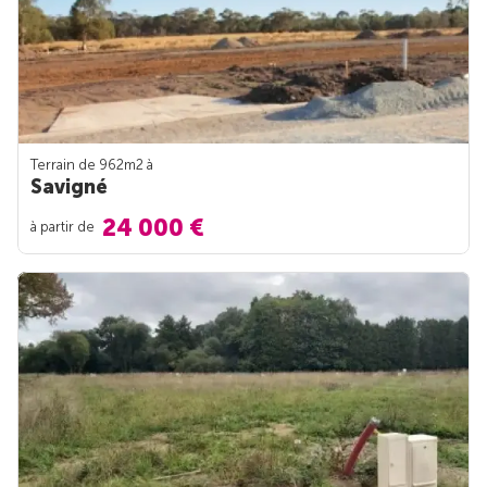
Terrain de 962m
2
à
Savigné
24 000 €
à partir de