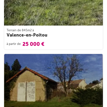
Terrain de 845m
2
à
Valence-en-Poitou
25 000 €
à partir de