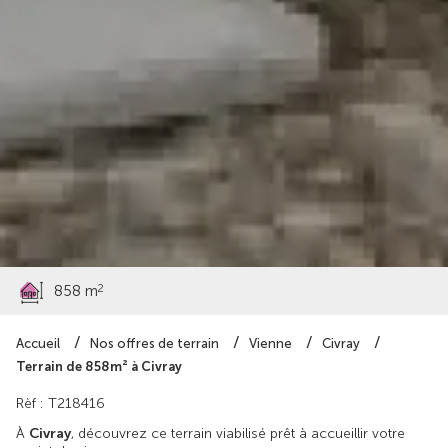
22 000 €
2
858 m
Accueil
Nos offres de terrain
Vienne
Civray
Terrain de 858m² à Civray
Rèf : T218416
À
Civray
, découvrez ce terrain viabilisé prêt à accueillir votre