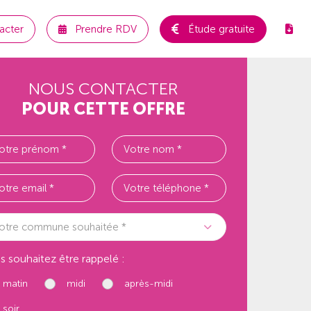
acter
Prendre RDV
Étude gratuite
NOUS CONTACTER
POUR CETTE OFFRE
otre commune souhaitée *
s souhaitez être rappelé :
matin
midi
après-midi
soir