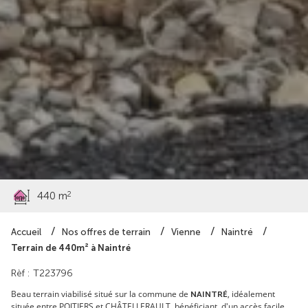
29 910 €
2
440 m
Accueil
Nos offres de terrain
Vienne
Naintré
Terrain de 440m² à Naintré
Rèf : T223796
Beau terrain viabilisé situé sur la commune de
, idéalement
NAINTRÉ
située entre POITIERS et CHÂTELLERAULT, bénéficiant d'un accès facile