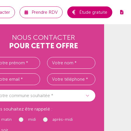
acter
Prendre RDV
Étude gratuite
NOUS CONTACTER
POUR CETTE OFFRE
otre commune souhaitée *
s souhaitez être rappelé :
matin
midi
après-midi
soir