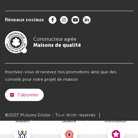
Réseaux sociaux
Constructeur agrée
Maisons de qualité
Inscrivez-vous et recevez nos promotions ainsi que des
conseils pour votre projet de maison
S'abonner
©2023 Maisons Ericlor - Tous droits réservés
Club
Maisons de
Avis
Villadim
Qualité
Immodvisor
Plan du site
Paramètres des cookies
Politiques de Confidentialités
Mentions légales
Recrutement
Parrainer un ami
Le groupe VILLADIM