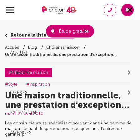
Étude gratuite
Retour à la liste des conseils
Accueil
Blog
Choisir sa maison
ACCUEIL
Une maison traditionnelle, une prestation d'exception...
#Choisir sa maison
MAISONS
#Style
#Inspiration
OFFRES
Une maison traditionnelle,
une prestation d'exception...
EXTENSION
mardi 27 avril 2010
Les constructeurs se spécialisent souvent dans une gamme de
maison : le haut de gamme pour quelques uns, l'entrée de
AGENCES
gamme p