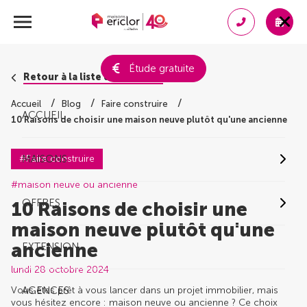
Étude gratuite
Retour à la liste des conseils
Accueil
Blog
Faire construire
ACCUEIL
10 Raisons de choisir une maison neuve plutôt qu'une ancienne
#Faire construire
MAISONS
#maison neuve ou ancienne
OFFRES
10 Raisons de choisir une
maison neuve plutôt qu'une
ancienne
EXTENSION
lundi 28 octobre 2024
Vous êtes prêt à vous lancer dans un projet immobilier, mais
AGENCES
vous hésitez encore : maison neuve ou ancienne ? Ce choix