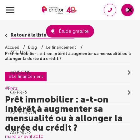
Étude gratuite
Retour à la liste des conseils
Accueil
Blog
Le financement
ACCUEIL
Prêt immobilier : a-t-on intérêt à augmenter sa mensualité ou à
allonger la durée du crédit ?
MAISONS
#Le financement
#Prêts
OFFRES
Prêt immobilier : a-t-on
intérêt à augmenter sa
EXTENSION
mensualité ou à allonger la
durée du crédit ?
AGENCES
mardi 27 avril 2010