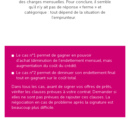
des charges mensuelles. Pour conclure, il semble
qu'il n'y ait pas de réponse « ferme » et
catégorique : tout dépend de la situation de
l'emprunteur.
Le cas n°1 permet de gagner en pouvoir
d'achat (diminution de l'endettement mensuel, mais
augmentation du coût du crédit).
Le cas n°2 permet de diminuer son endettement final
tout en gagnant sur le coût total.
Dans tous les cas, avant de signer vos offres de prêts,
vérifier les clauses prévues à votre contrat. Demander si
elles ne sont pas prévues de rajouter ces clauses. La
négociation en cas de problème après la signature est
beaucoup plus difficile.