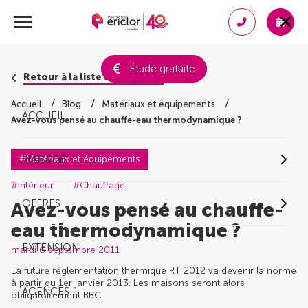
Étude gratuite
Retour à la liste des conseils
Accueil
Blog
Matériaux et équipements
ACCUEIL
Avez-vous pensé au chauffe-eau thermodynamique ?
#Matériaux et équipements
MAISONS
#Intérieur
#Chauffage
OFFRES
Avez-vous pensé au chauffe-
eau thermodynamique ?
EXTENSION
mardi 6 septembre 2011
La future réglementation thermique RT 2012 va devenir la norme
à partir du 1er janvier 2013. Les maisons seront alors
AGENCES
obligatoirement BBC.