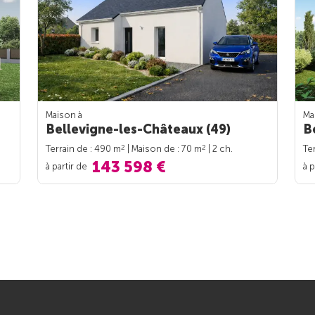
Maison à
Ma
Bellevigne-les-Châteaux (49)
B
2
2
Terrain de : 490 m
| Maison de : 70 m
| 2 ch.
Te
143 598 €
à partir de
à p