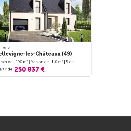
ison à
ellevigne-les-Châteaux (49)
2
2
rrain de : 490 m
| Maison de : 110 m
| 5 ch.
250 837 €
artir de