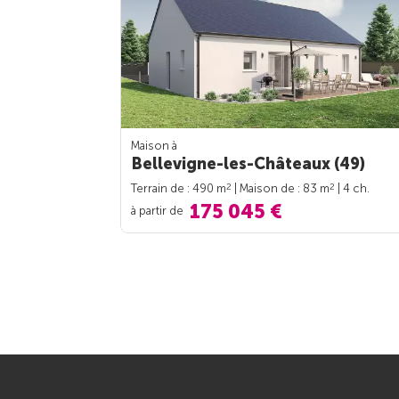
Maison à
Bellevigne-les-Châteaux (49)
2
2
Terrain de : 490 m
| Maison de : 83 m
| 4 ch.
175 045 €
à partir de