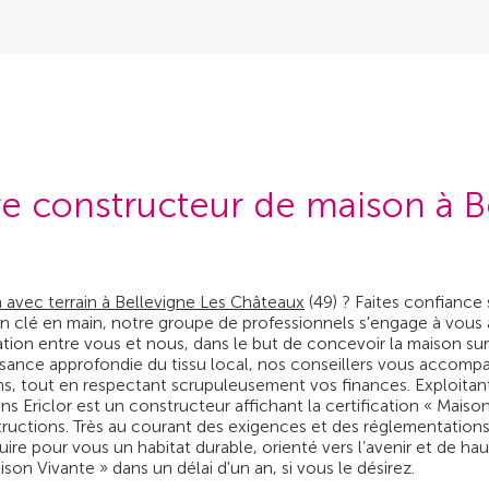
tre constructeur de maison à B
n avec terrain à Bellevigne Les Châteaux
(49) ? Faites confiance 
aison clé en main, notre groupe de professionnels s'engage à vous 
ration entre vous et nous, dans le but de concevoir la maison s
sance approfondie du tissu local, nos conseillers vous accomp
s, tout en respectant scrupuleusement vos finances. Exploitant 
ns Ericlor est un constructeur affichant la certification « Maiso
structions. Très au courant des exigences et des réglementation
e pour vous un habitat durable, orienté vers l’avenir et de haut
on Vivante » dans un délai d'un an, si vous le désirez.