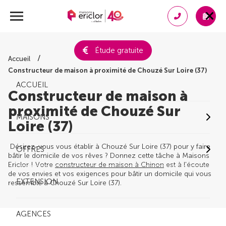
Étude gratuite
Accueil
Constructeur de maison à proximité de Chouzé Sur Loire (37)
ACCUEIL
Constructeur de maison à
proximité de Chouzé Sur
MAISONS
Loire (37)
Désirez-vous vous établir à Chouzé Sur Loire (37) pour y faire
OFFRES
bâtir le domicile de vos rêves ? Donnez cette tâche à Maisons
Ericlor ! Votre
constructeur de maison à Chinon
est à l'écoute
de vos envies et vos exigences pour bâtir un domicile qui vous
EXTENSION
ressemble à Chouzé Sur Loire (37).
AGENCES