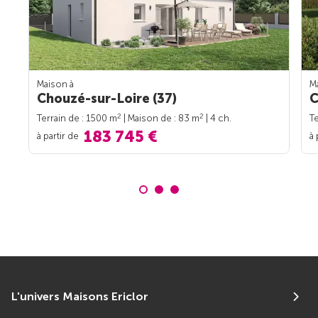
Maison à
M
Chouzé-sur-Loire (37)
C
2
2
Terrain de : 1500 m
| Maison de : 83 m
| 4 ch.
Te
183 745 €
à partir de
à 
L'univers Maisons Ericlor