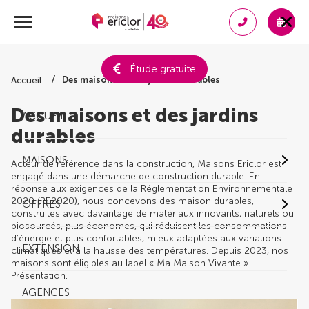
Étude gratuite
Des maisons et des jardins durables
Accueil
Des maisons et des jardins
ACCUEIL
durables
MAISONS
Acteur de référence dans la construction, Maisons Ericlor est
engagé dans une démarche de construction durable. En
réponse aux exigences de la Réglementation Environnementale
2020 (RE2020), nous concevons des maison durables,
OFFRES
construites avec davantage de matériaux innovants, naturels ou
biosourcés, plus économes, qui réduisent les consommations
d’énergie et plus confortables, mieux adaptées aux variations
EXTENSION
climatiques et à la hausse des températures. Depuis 2023, nos
maisons sont éligibles au label « Ma Maison Vivante ».
Présentation.
AGENCES