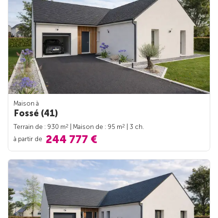
Maison à
Fossé (41)
2
2
Terrain de : 930 m
| Maison de : 95 m
| 3 ch.
244 777 €
à partir de