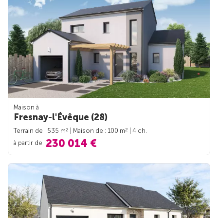
Maison à
Fresnay-l'Évêque (28)
2
2
Terrain de : 535 m
| Maison de : 100 m
| 4 ch.
230 014 €
à partir de