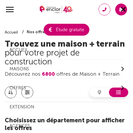
Étude gratuite
Nos offres de maison + terrain
Accueil
Trouvez une maison + terrain
ACCUEIL
pour votre projet de
construction
MAISONS
Découvrez nos
6800
offres de Maison + Terrain
OFFRES
EXTENSION
Choisissez un département pour afficher
AGENCES
les offres