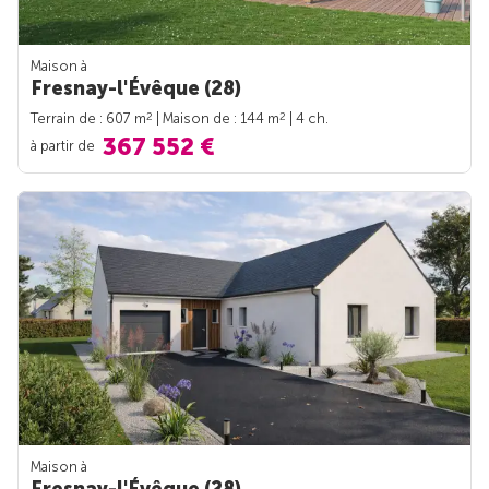
Maison à
Fresnay-l'Évêque (28)
2
2
Terrain de : 607 m
| Maison de : 144 m
| 4 ch.
367 552 €
à partir de
Maison à