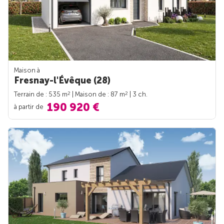
Maison à
Fresnay-l'Évêque (28)
2
2
Terrain de : 535 m
| Maison de : 87 m
| 3 ch.
190 920 €
à partir de