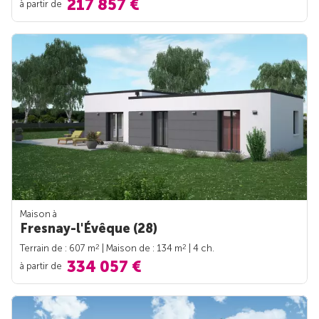
217 857 €
à partir de
Maison à
Fresnay-l'Évêque (28)
2
2
Terrain de : 607 m
| Maison de : 134 m
| 4 ch.
334 057 €
à partir de