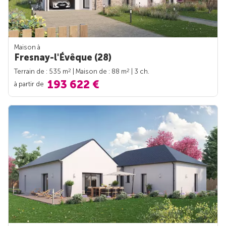
Maison à
Fresnay-l'Évêque (28)
2
2
Terrain de : 535 m
| Maison de : 88 m
| 3 ch.
193 622 €
à partir de