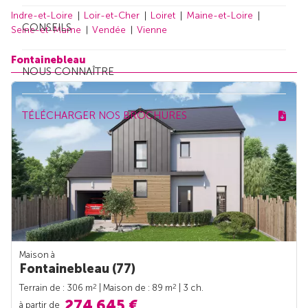
Indre-et-Loire
Loir-et-Cher
Loiret
Maine-et-Loire
CONSEILS
Seine-et-Marne
Vendée
Vienne
Fontainebleau
NOUS CONNAÎTRE
TÉLÉCHARGER NOS BROCHURES
Maison à
Fontainebleau (77)
2
2
Terrain de : 306 m
| Maison de : 89 m
| 3 ch.
274 645 €
à partir de