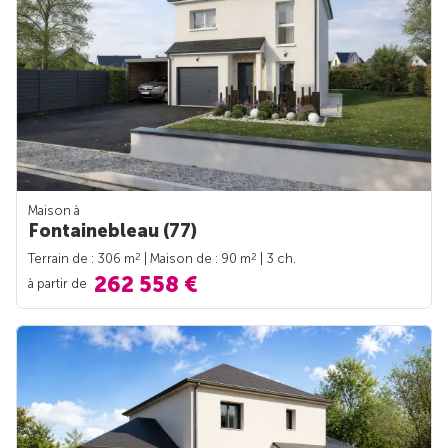
Maison à
Fontainebleau (77)
2
2
Terrain de : 306 m
| Maison de : 90 m
| 3 ch.
262 558 €
à partir de