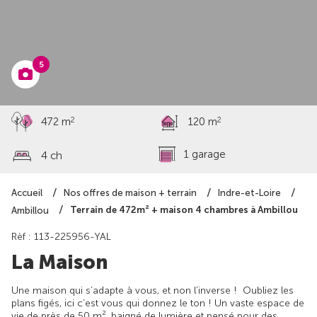
à partir de
251 849 €
5
2
2
472 m
120 m
1 garage
4 ch
Accueil
Nos offres de maison + terrain
Indre-et-Loire
Terrain de 472m² + maison 4 chambres à Ambillou
Ambillou
Rèf : 113-225956-YAL
La Maison
Une maison qui s’adapte à vous, et non l’inverse ! Oubliez les
plans figés, ici c’est vous qui donnez le ton ! Un vaste espace de
vie de près de 50 m², baigné de lumière et pensé pour des