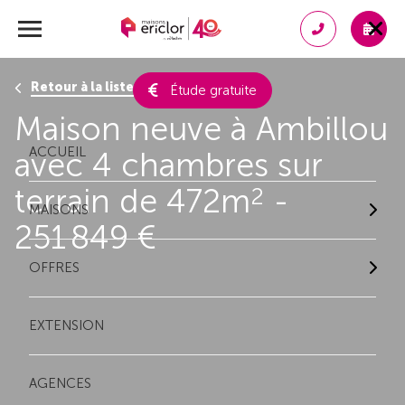
Retour à la liste des résultats
Étude gratuite
Maison neuve à Ambillou
ACCUEIL
avec 4 chambres sur
terrain de 472m
-
2
MAISONS
251 849 €
OFFRES
EXTENSION
AGENCES