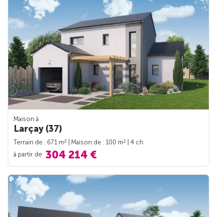
Maison à
Larçay (37)
2
2
Terrain de : 671 m
| Maison de : 100 m
| 4 ch.
304 214 €
à partir de