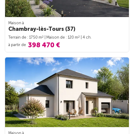
Maison à
Chambray-lès-Tours (37)
2
2
Terrain de : 1750 m
| Maison de : 120 m
| 4 ch.
398 470 €
à partir de
Maison à