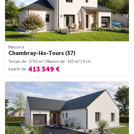
Maison à
Chambray-lès-Tours (37)
2
2
Terrain de : 1750 m
| Maison de : 120 m
| 4 ch.
413 349 €
à partir de