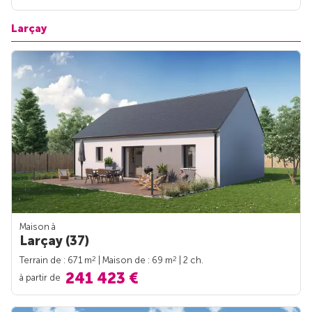
Larçay
Maison à
Larçay (37)
2
2
Terrain de : 671 m
| Maison de : 69 m
| 2 ch.
241 423 €
à partir de