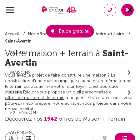
Étude gratuite
Accueil
Nos offres de maison + terrain
Indre-et-Loire
Saint-Avertin
Votre maison + terrain à
Saint-
ACCUEIL
Avertin
MAISONS
Vous avez le projet de faire construire une maison ? La
construction d'une maison implique d'acheter en même temps
le terrain qui accueillera votre futur foyer. C'est pourquoi
Maisons Ericlor vous propose un outil personnalisé d'
OFFRES
offres de maison et de terrain
à acquérir. Grâce à cet outil, vous
pouvez mieux préparer votre achat et vous projeter dans votre
nouvel habitat.
EXTENSION
Découvrez nos
1542
offres de Maison + Terrain
AGENCES