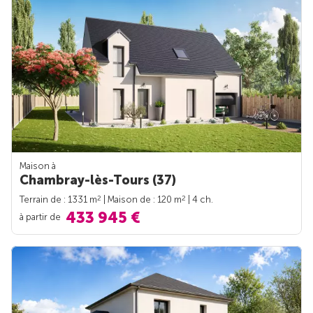
Maison à
Chambray-lès-Tours (37)
2
2
Terrain de : 1331 m
| Maison de : 120 m
| 4 ch.
433 945 €
à partir de