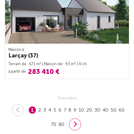
Maison à
Larçay (37)
2
2
Terrain de : 671 m
| Maison de : 93 m
| 4 ch.
283 410 €
à partir de
Première
1
2
3
4
5
6
7
8
9
10
20
30
40
50
60
70
80