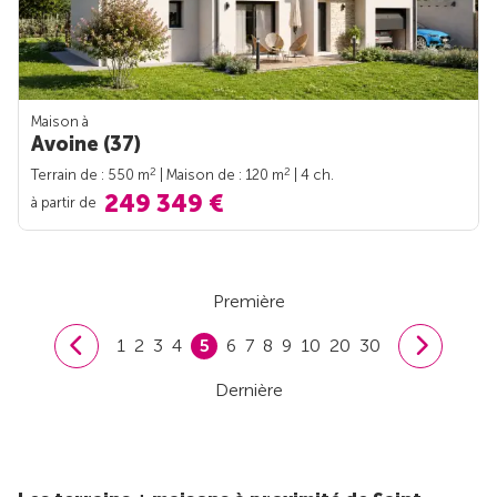
Maison à
Avoine (37)
2
2
Terrain de : 550 m
| Maison de : 120 m
| 4 ch.
249 349 €
à partir de
Première
1
2
3
4
5
6
7
8
9
10
20
30
Dernière