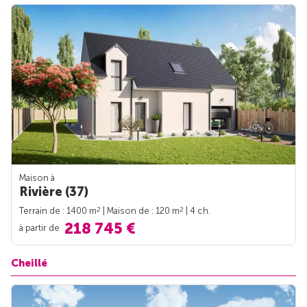
Maison à
Rivière (37)
2
2
Terrain de : 1400 m
| Maison de : 120 m
| 4 ch.
218 745 €
à partir de
Cheillé