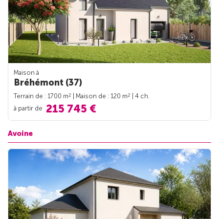
Maison à
Bréhémont (37)
2
2
Terrain de : 1700 m
| Maison de : 120 m
| 4 ch.
215 745 €
à partir de
Avoine