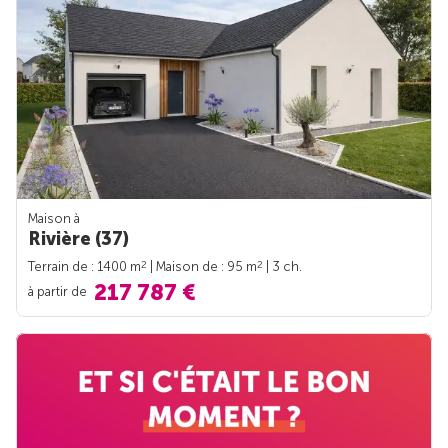
Maison à
Rivière (37)
2
2
Terrain de : 1400 m
| Maison de : 95 m
| 3 ch.
217 787 €
à partir de