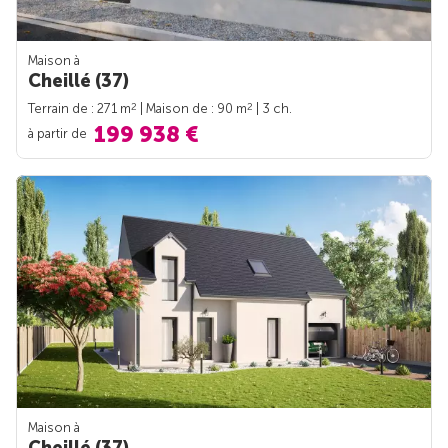
Maison à
Cheillé (37)
2
2
Terrain de : 271 m
| Maison de : 90 m
| 3 ch.
199 938 €
à partir de
Maison à