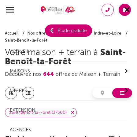
Étude gratuite
Accueil
Nos offres de maison + terrain
Indre-et-Loire
Saint-Benoît-la-Forêt
Votre maison + terrain à
Saint-
ACCUEIL
Benoît-la-Forêt
MAISONS
Découvrez nos
644
offres de Maison + Terrain
OFFRES
EXTENSION
Saint-Benoît-la-Forêt (37500)
AGENCES