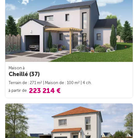
Maison à
Cheillé (37)
2
2
Terrain de : 271 m
| Maison de : 100 m
| 4 ch.
223 214 €
à partir de