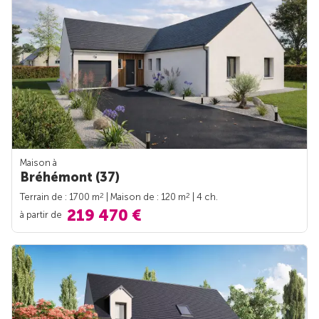
Maison à
Bréhémont (37)
2
2
Terrain de : 1700 m
| Maison de : 120 m
| 4 ch.
219 470 €
à partir de