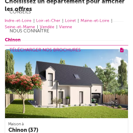
Choisissez un département pour afficher
les offres
CONSEILS
Indre-et-Loire
Loir-et-Cher
Loiret
Maine-et-Loire
Seine-et-Marne
Vendée
Vienne
NOUS CONNAÎTRE
Chinon
TÉLÉCHARGER NOS BROCHURES
Maison à
Chinon (37)