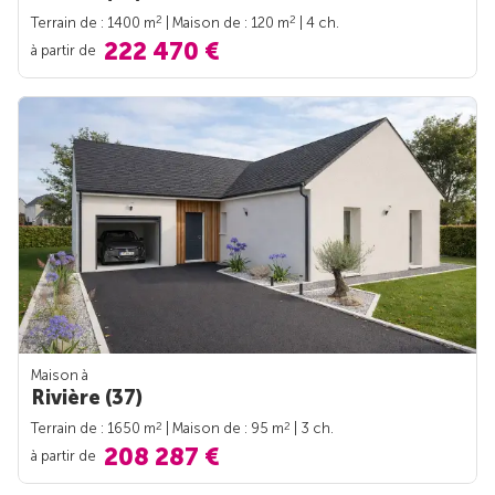
2
2
Terrain de : 1400 m
| Maison de : 120 m
| 4 ch.
222 470 €
à partir de
Maison à
Rivière (37)
2
2
Terrain de : 1650 m
| Maison de : 95 m
| 3 ch.
208 287 €
à partir de