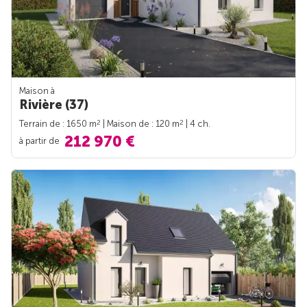
Maison à
Rivière (37)
2
2
Terrain de : 1650 m
| Maison de : 120 m
| 4 ch.
212 970 €
à partir de