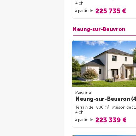
4 ch.
225 735 €
à partir de
Neung-sur-Beuvron
Maison à
Neung-sur-Beuvron (4
2
Terrain de : 800 m
| Maison de : 
4 ch.
223 339 €
à partir de