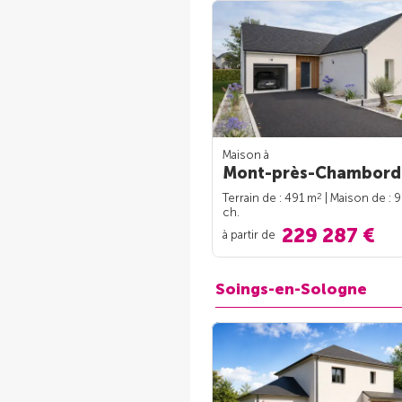
Maison à
Mont-près-Chambord 
2
Terrain de : 491 m
| Maison de : 
ch.
229 287 €
à partir de
Soings-en-Sologne