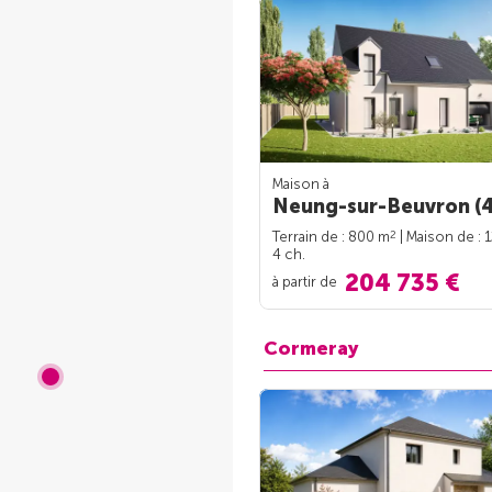
Maison à
Neung-sur-Beuvron (4
2
Terrain de : 800 m
| Maison de : 
4 ch.
204 735 €
à partir de
Cormeray