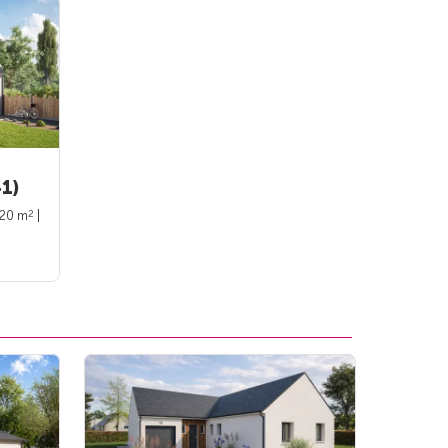
1)
2
120 m
|