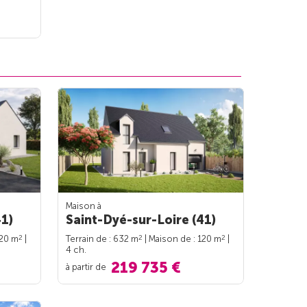
Maison à
41)
Saint-Dyé-sur-Loire (41)
2
2
2
120 m
|
Terrain de : 632 m
| Maison de : 120 m
|
4 ch.
219 735 €
à partir de