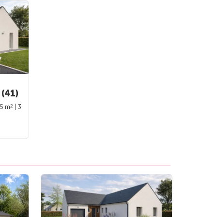
(41)
2
95 m
| 3