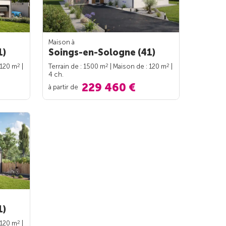
Maison à
1)
Soings-en-Sologne (41)
2
2
2
 120 m
|
Terrain de : 1500 m
| Maison de : 120 m
|
4 ch.
229 460 €
à partir de
1)
2
 120 m
|