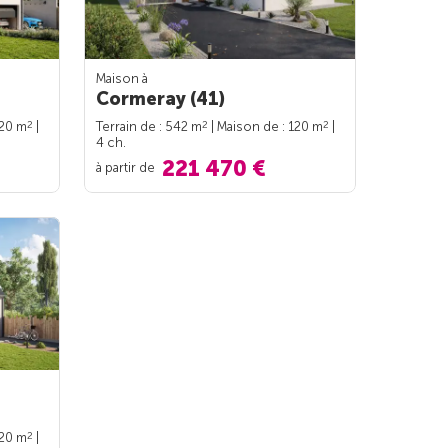
Maison à
Cormeray (41)
2
2
2
120 m
|
Terrain de : 542 m
| Maison de : 120 m
|
4 ch.
221 470 €
à partir de
2
120 m
|