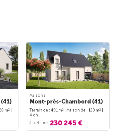
Maison à
(41)
Mont-près-Chambord (41)
2
2
2
120 m
|
Terrain de : 491 m
| Maison de : 120 m
|
4 ch.
230 245 €
à partir de