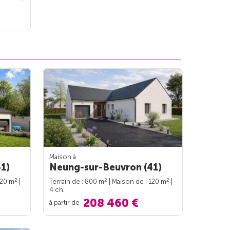
Maison à
1)
Neung-sur-Beuvron (41)
2
2
2
120 m
|
Terrain de : 800 m
| Maison de : 120 m
|
4 ch.
208 460 €
à partir de