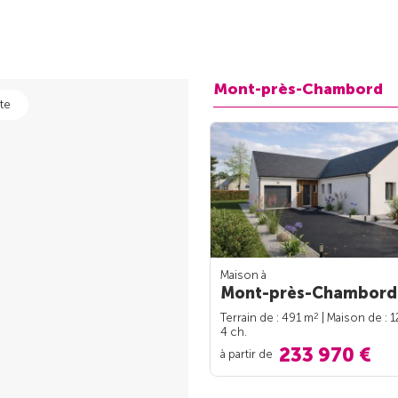
Mont-près-Chambord
te
Maison à
Mont-près-Chambord 
2
Terrain de : 491 m
| Maison de : 
4 ch.
233 970 €
à partir de