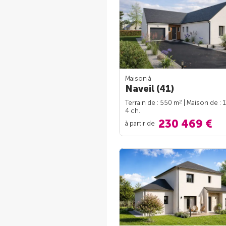
Maison à
Naveil (41)
2
Terrain de : 550 m
| Maison de : 
4 ch.
230 469 €
à partir de