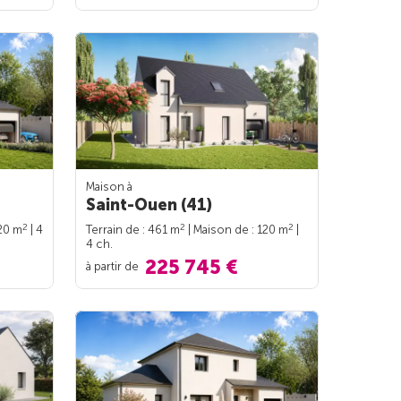
Maison à
Saint-Ouen (41)
2
2
2
120 m
| 4
Terrain de : 461 m
| Maison de : 120 m
|
4 ch.
225 745 €
à partir de