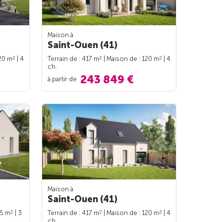
Maison à
Saint-Ouen (41)
2
2
2
120 m
| 4
Terrain de : 417 m
| Maison de : 120 m
| 4
ch.
243 849 €
à partir de
Maison à
Saint-Ouen (41)
2
2
2
95 m
| 3
Terrain de : 417 m
| Maison de : 120 m
| 4
ch.