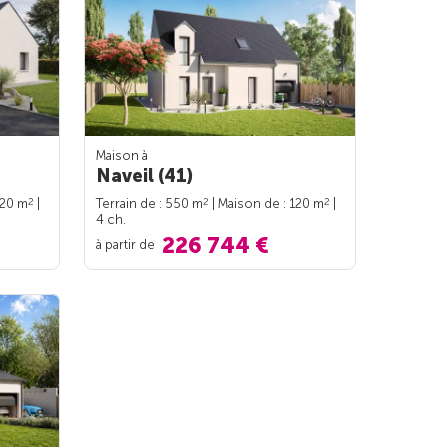
Maison à
Naveil (41)
2
2
2
120 m
|
Terrain de : 550 m
| Maison de : 120 m
|
4 ch.
226 744 €
à partir de