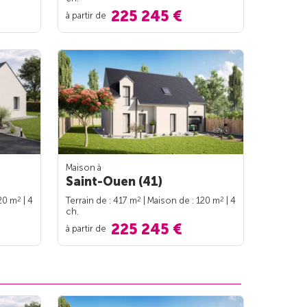
225 245 €
à partir de
Maison à
Saint-Ouen (41)
2
2
2
120 m
| 4
Terrain de : 417 m
| Maison de : 120 m
| 4
ch.
225 245 €
à partir de