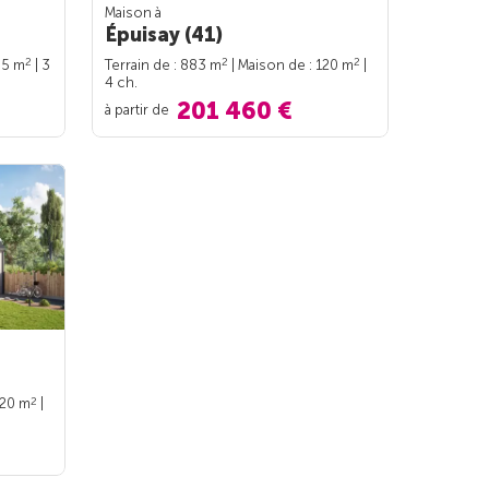
Maison à
Épuisay (41)
2
2
2
95 m
| 3
Terrain de : 883 m
| Maison de : 120 m
|
4 ch.
201 460 €
à partir de
2
120 m
|