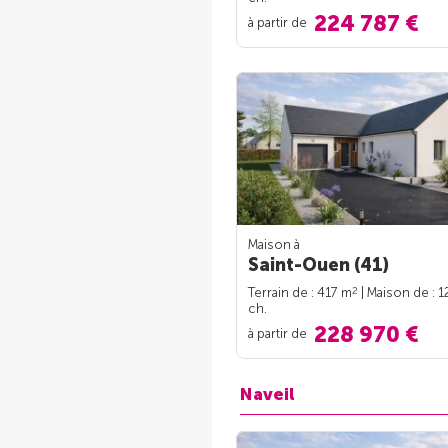
224 787 €
à partir de
Maison à
Saint-Ouen (41)
2
Terrain de : 417 m
| Maison de : 
ch.
228 970 €
à partir de
Naveil