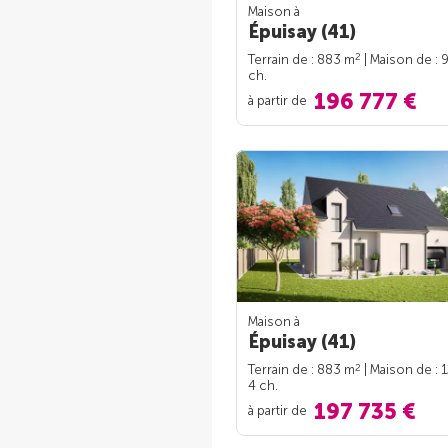
Maison à
Épuisay (41)
2
Terrain de : 883 m
| Maison de : 
ch.
196 777 €
à partir de
Maison à
Épuisay (41)
2
Terrain de : 883 m
| Maison de : 
4 ch.
197 735 €
à partir de