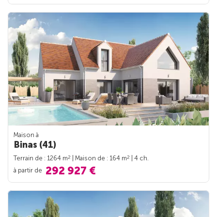
Maison à
Binas (41)
2
2
Terrain de : 1264 m
| Maison de : 164 m
| 4 ch.
292 927 €
à partir de