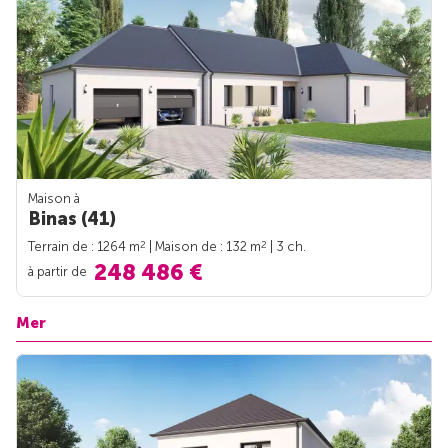
Maison à
Binas (41)
2
2
Terrain de : 1264 m
| Maison de : 132 m
| 3 ch.
248 486 €
à partir de
Mer