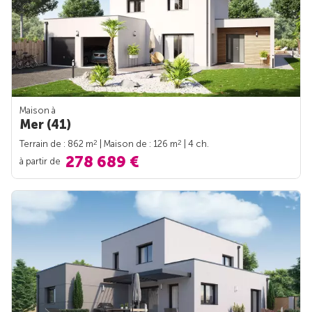
Maison à
Mer (41)
2
2
Terrain de : 862 m
| Maison de : 126 m
| 4 ch.
278 689 €
à partir de