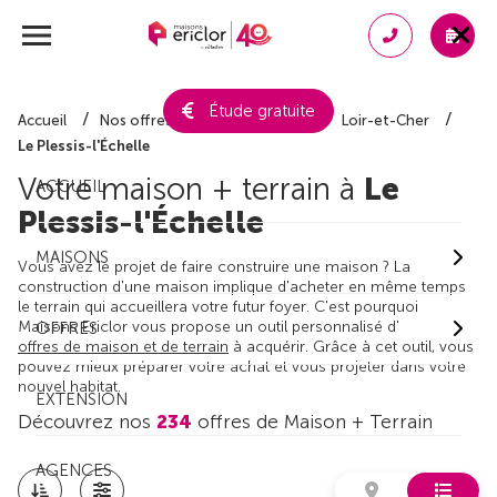
Étude gratuite
Accueil
Nos offres de maison + terrain
Loir-et-Cher
Le Plessis-l'Échelle
Votre maison + terrain à
Le
ACCUEIL
Plessis-l'Échelle
MAISONS
Vous avez le projet de faire construire une maison ? La
construction d'une maison implique d'acheter en même temps
le terrain qui accueillera votre futur foyer. C'est pourquoi
Maisons Ericlor vous propose un outil personnalisé d'
OFFRES
offres de maison et de terrain
à acquérir. Grâce à cet outil, vous
pouvez mieux préparer votre achat et vous projeter dans votre
nouvel habitat.
EXTENSION
Découvrez nos
234
offres de Maison + Terrain
AGENCES