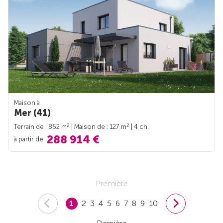
Maison à
Mer (41)
2
2
Terrain de : 862 m
| Maison de : 127 m
| 4 ch.
288 914 €
à partir de
Première
1
2
3
4
5
6
7
8
9
10