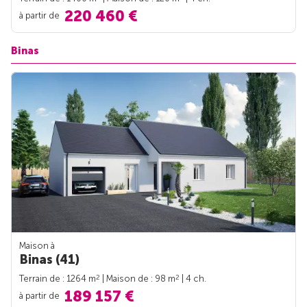
220 460 €
à partir de
Binas
Maison à
Binas (41)
2
2
Terrain de : 1264 m
| Maison de : 98 m
| 4 ch.
189 157 €
à partir de