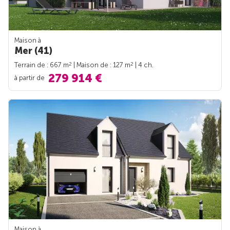
Maison à
Mer (41)
2
2
Terrain de : 667 m
| Maison de : 127 m
| 4 ch.
279 914 €
à partir de
Maison à