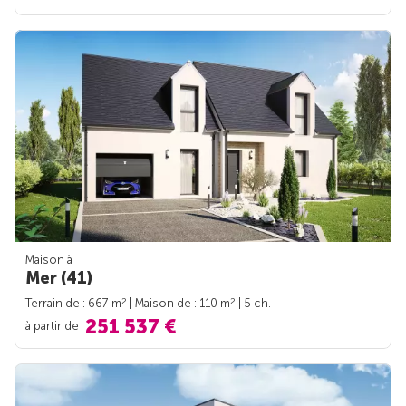
Maison à
Mer (41)
2
2
Terrain de : 667 m
| Maison de : 110 m
| 5 ch.
251 537 €
à partir de