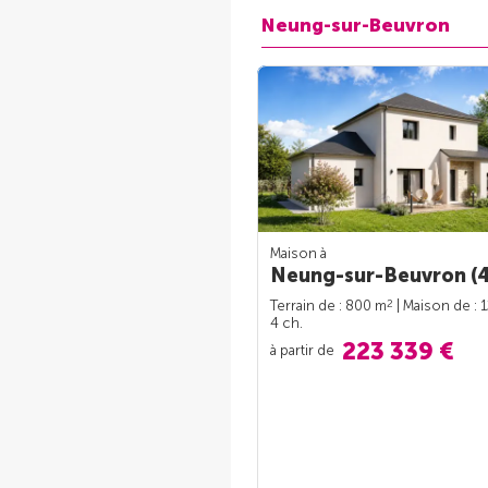
Neung-sur-Beuvron
Maison à
Neung-sur-Beuvron (4
2
Terrain de : 800 m
| Maison de : 
4 ch.
223 339 €
à partir de