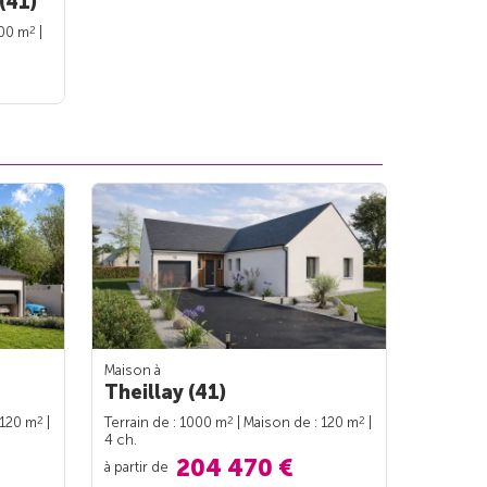
(41)
2
100 m
|
Maison à
Theillay (41)
2
2
2
 120 m
|
Terrain de : 1000 m
| Maison de : 120 m
|
4 ch.
204 470 €
à partir de