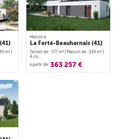
Maison à
(41)
La Ferté-Beauharnais (41)
2
2
2
140 m
|
Terrain de : 577 m
| Maison de : 134 m
|
4 ch.
363 257 €
à partir de