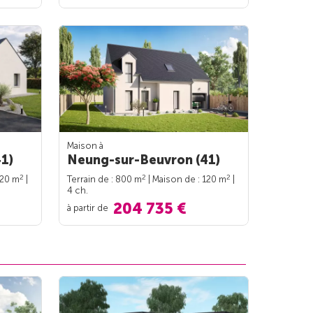
Maison à
1)
Neung-sur-Beuvron (41)
2
2
2
120 m
|
Terrain de : 800 m
| Maison de : 120 m
|
4 ch.
204 735 €
à partir de