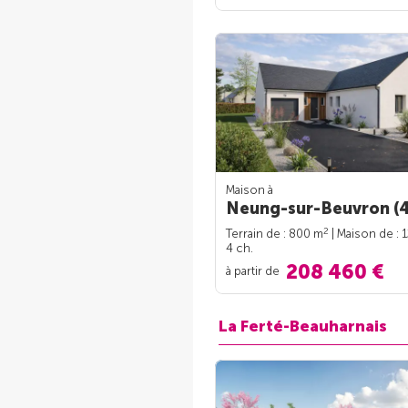
Maison à
Neung-sur-Beuvron (4
2
Terrain de : 800 m
| Maison de : 
4 ch.
208 460 €
à partir de
La Ferté-Beauharnais