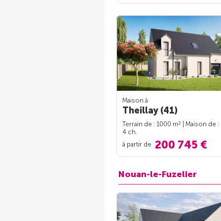
Maison à
Theillay (41)
2
Terrain de : 1000 m
| Maison de :
4 ch.
200 745 €
à partir de
Nouan-le-Fuzelier