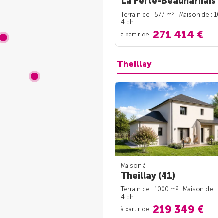
La Ferté-Beauharnais 
2
Terrain de : 577 m
| Maison de : 
4 ch.
271 414 €
à partir de
Theillay
Maison à
Theillay (41)
2
Terrain de : 1000 m
| Maison de :
4 ch.
219 349 €
à partir de