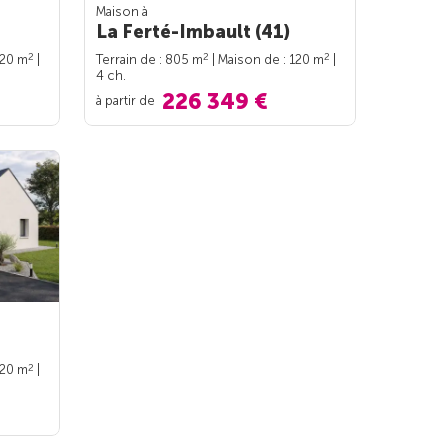
Maison à
La Ferté-Imbault (41)
2
2
2
120 m
|
Terrain de : 805 m
| Maison de : 120 m
|
4 ch.
226 349 €
à partir de
2
120 m
|