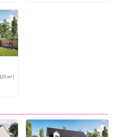
2
 120 m
|