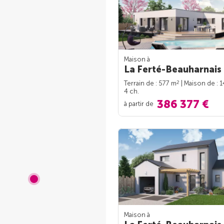
Maison à
La Ferté-Beauharnais 
2
Terrain de : 577 m
| Maison de : 
4 ch.
386 377 €
à partir de
Maison à