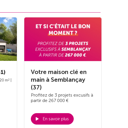
Votre maison clé en
1)
main à Semblançay
2
120 m
|
(37)
Profitez de 3 projets excusifs à
partir de 267 000 €
En savoir plus