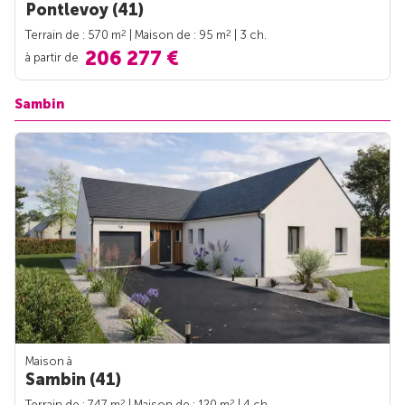
Pontlevoy (41)
2
2
Terrain de : 570 m
| Maison de : 95 m
| 3 ch.
206 277 €
à partir de
Sambin
Maison à
Sambin (41)
2
2
Terrain de : 747 m
| Maison de : 120 m
| 4 ch.