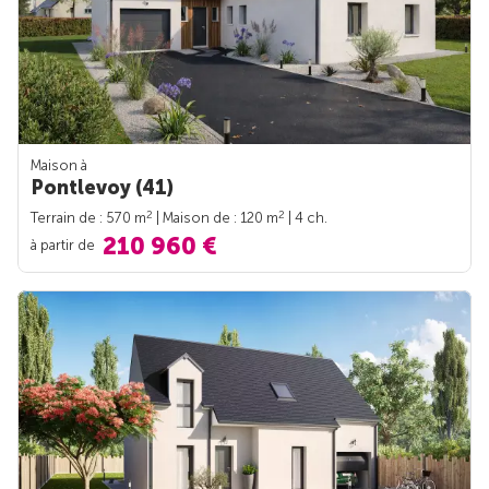
Maison à
Pontlevoy (41)
2
2
Terrain de : 570 m
| Maison de : 120 m
| 4 ch.
210 960 €
à partir de