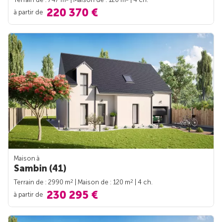
220 370 €
à partir de
Maison à
Sambin (41)
2
2
Terrain de : 2990 m
| Maison de : 120 m
| 4 ch.
230 295 €
à partir de