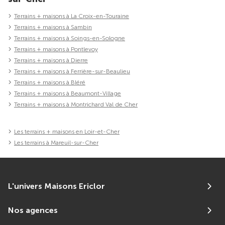
Terrains + maisons à La Croix-en-Touraine
Terrains + maisons à Sambin
Terrains + maisons à Soings-en-Sologne
Terrains + maisons à Pontlevoy
Terrains + maisons à Dierre
Terrains + maisons à Ferrière-sur-Beaulieu
Terrains + maisons à Bléré
Terrains + maisons à Beaumont-Village
Terrains + maisons à Montrichard Val de Cher
Les terrains + maisons en Loir-et-Cher
Les terrains à Mareuil-sur-Cher
L'univers Maisons Ericlor
Nos agences