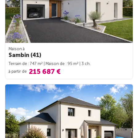
Maison à
Sambin (41)
2
2
Terrain de : 747 m
| Maison de : 95 m
| 3 ch.
215 687 €
à partir de