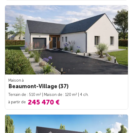
Maison à
Beaumont-Village (37)
2
2
Terrain de : 510 m
| Maison de : 120 m
| 4 ch.
245 470 €
à partir de