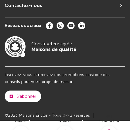
Contactez-nous
Réseaux sociaux
Constructeur agrée
Maisons de qualité
Inscrivez-vous et recevez nos promotions ainsi que des
conseils pour votre projet de maison
S'abonner
©2023 Maisons Ericlor - Tous droits réservés
Club
Maisons de
Avis
Villadim
Qualité
Immodvisor
Plan du site
Paramètres des cookies
Politiques de Confidentialités
Mentions légales