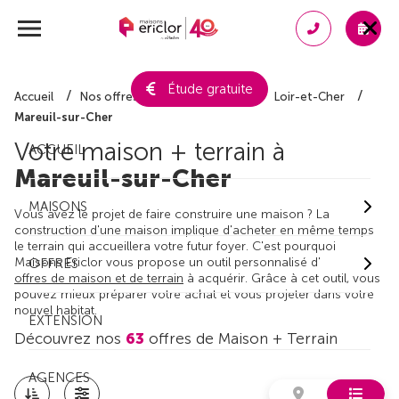
Étude gratuite
Accueil
Nos offres de maison + terrain
Loir-et-Cher
Mareuil-sur-Cher
Votre maison + terrain à
ACCUEIL
Mareuil-sur-Cher
MAISONS
Vous avez le projet de faire construire une maison ? La
construction d'une maison implique d'acheter en même temps
le terrain qui accueillera votre futur foyer. C'est pourquoi
Maisons Ericlor vous propose un outil personnalisé d'
OFFRES
offres de maison et de terrain
à acquérir. Grâce à cet outil, vous
pouvez mieux préparer votre achat et vous projeter dans votre
nouvel habitat.
EXTENSION
Découvrez nos
63
offres de Maison + Terrain
AGENCES