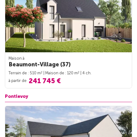
Maison à
Beaumont-Village (37)
2
2
Terrain de : 510 m
| Maison de : 120 m
| 4 ch.
241 745 €
à partir de
Pontlevoy