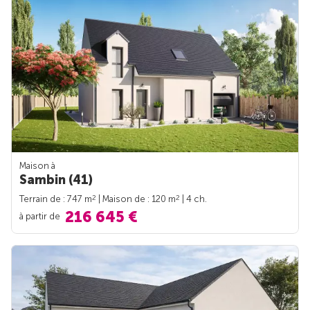
Maison à
Sambin (41)
2
2
Terrain de : 747 m
| Maison de : 120 m
| 4 ch.
216 645 €
à partir de