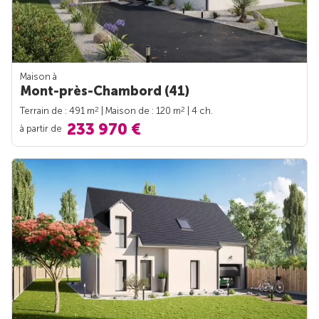
Maison à
Mont-près-Chambord (41)
2
2
Terrain de : 491 m
| Maison de : 120 m
| 4 ch.
233 970 €
à partir de