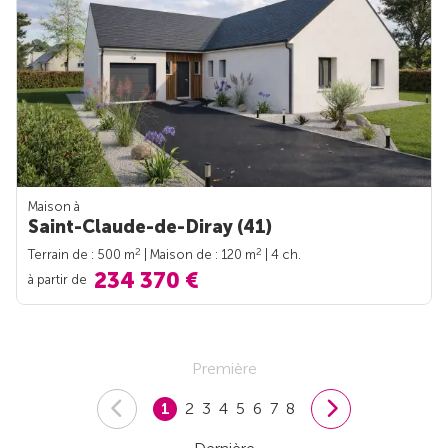
Maison à
Saint-Claude-de-Diray (41)
2
2
Terrain de : 500 m
| Maison de : 120 m
| 4 ch.
234 370 €
à partir de
Première
1
2
3
4
5
6
7
8