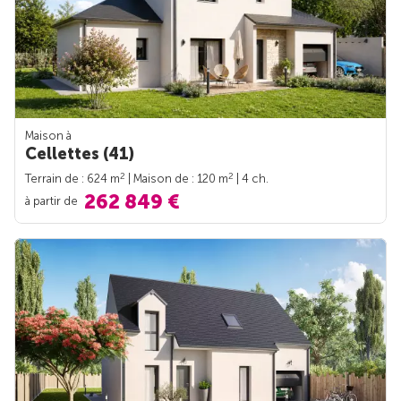
Maison à
Cellettes (41)
2
2
Terrain de : 624 m
| Maison de : 120 m
| 4 ch.
262 849 €
à partir de