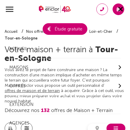
Étude gratuite
Accueil
Nos offres de maison + terrain
Loir-et-Cher
Tour-en-Sologne
Votre maison + terrain à
Tour-
ACCUEIL
en-Sologne
MAISONS
Vous avez le projet de faire construire une maison ? La
construction d'une maison implique d'acheter en même temps
le terrain qui accueillera votre futur foyer. C'est pourquoi
Maisons Ericlor vous propose un outil personnalisé d'
OFFRES
offres de maison et de terrain
à acquérir. Grâce à cet outil, vous
pouvez mieux préparer votre achat et vous projeter dans votre
nouvel habitat.
EXTENSION
Découvrez nos
132
offres de Maison + Terrain
AGENCES