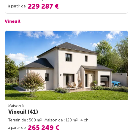
229 287 €
à partir de
Vineuil
Maison à
Vineuil (41)
2
2
Terrain de : 500 m
| Maison de : 120 m
| 4 ch.
265 249 €
à partir de