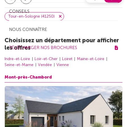
CONSEILS
Tour-en-Sologne (41250)
NOUS CONNAÎTRE
Choisissez un département pour afficher
les offres
TÉLÉCHARGER NOS BROCHURES
Indre-et-Loire
Loir-et-Cher
Loiret
Maine-et-Loire
Seine-et-Marne
Vendée
Vienne
Mont-près-Chambord